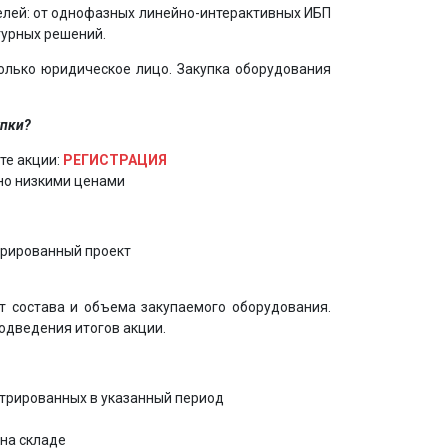
елей: от однофазных линейно-интерактивных ИБП
уктурных решений.
олько юридическое лицо. Закупка оборудования
упки?
те акции:
РЕГИСТРАЦИЯ
но низкими ценами
трированный проект
т состава и объема закупаемого оборудования.
одведения итогов акции.
стрированных в указанный период
на складе