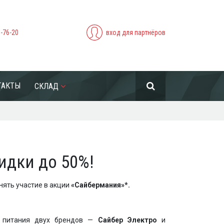
5-76-20
вход для партнёров
ТАКТЫ
СКЛАД
идки до 50%!
нять участие в акции
«Сайбермания»*.
ода.
го питания двух брендов —
Сайбер Электро
и