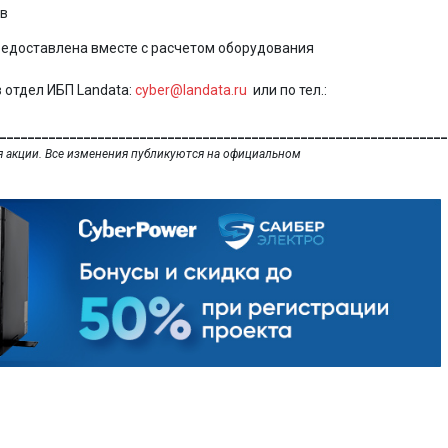
ов
редоставлена вместе с расчетом оборудования
 отдел ИБП Landata:
cyber@landata.ru
или по тел.:
________________________________________________________________
я акции. Все изменения публикуются на официальном