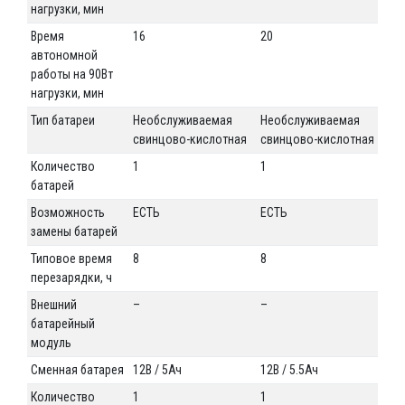
нагрузки, мин
Время
16
20
16
автономной
работы на 90Вт
нагрузки, мин
Тип батареи
Необслуживаемая
Необслуживаемая
Не
свинцово-кислотная
свинцово-кислотная
св
Количество
1
1
1
батарей
Возможность
ЕСТЬ
ЕСТЬ
ЕС
замены батарей
Типовое время
8
8
8
перезарядки, ч
Внешний
–
–
–
батарейный
модуль
Сменная батарея
12В / 5Ач
12В / 5.5Ач
12В
Количество
1
1
1