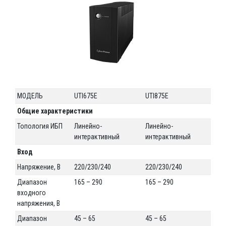
МОДЕЛЬ
UTI675E
UTI875E
UTI
Общие характеристики
Топология ИБП
Линейно-
Линейно-
Ли
интерактивный
интерактивный
ин
Вход
Напряжение, В
220/230/240
220/230/240
22
Диапазон
165 – 290
165 – 290
165
входного
напряжения, В
Диапазон
45 – 65
45 – 65
45 