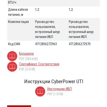
BTU/ч
Длина кабеля
1,2
1,2
1,2
питания, м
Комплектация
Руководство
Руководство
Ру
пользователя,
пользователя,
по
встроенный шнур
встроенный шнур
вс
питания ИБП.
питания ИБП.
пи
Код EAN
4712856272963
4712856272970
47
Брошюра
PDF (384.65K)
Сертификат Соответствия
PDF (3.61M)
Инструкции CyberPower UTI
Инструкция ИБП
PDF (1.81M)