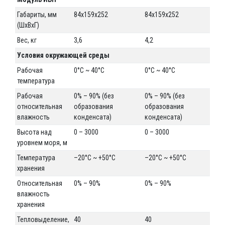
Габариты, мм
84x159x252
84x159x252
84
(ШxВxГ)
Вес, кг
3,6
4,2
3,6
Условия окружающей среды
Рабочая
0°C ~ 40°C
0°C ~ 40°C
0°C
температура
Рабочая
0% – 90% (без
0% – 90% (без
0% 
относительная
образования
образования
об
влажность
конденсата)
конденсата)
ко
Высота над
0 – 3000
0 – 3000
0 –
уровнем моря, м
Температура
–20°C ~ +50°C
–20°C ~ +50°C
–2
хранения
Относительная
0% – 90%
0% – 90%
0%
влажность
хранения
Тепловыделение,
40
40
40