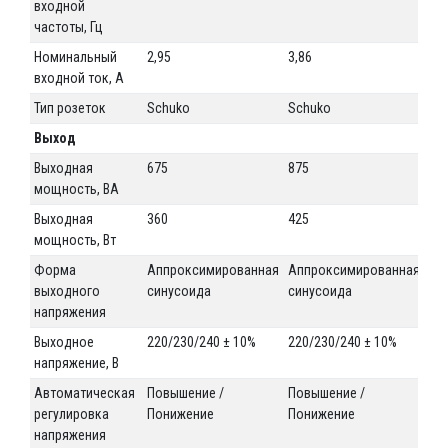
входной
частоты, Гц
Номинальный
2,95
3,86
2,9
входной ток, А
Тип розеток
Schuko
Schuko
Sc
Выход
Выходная
675
875
67
мощность, ВА
Выходная
360
425
36
мощность, Вт
Форма
Аппроксимированная
Аппроксимированная
Ап
выходного
синусоида
синусоида
си
напряжения
Выходное
220/230/240 ± 10%
220/230/240 ± 10%
22
напряжение, В
Автоматическая
Повышение /
Повышение /
По
регулировка
Понижение
Понижение
По
напряжения