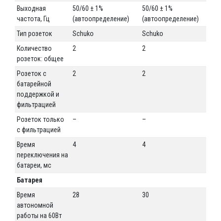
Выходная
50/60 ± 1%
50/60 ± 1%
50/
частота, Гц
(автоопределение)
(автоопределение)
(а
Тип розеток
Schuko
Schuko
IEC
Количество
2
2
4
розеток: общее
Розеток с
2
2
4
батарейной
поддержкой и
фильтрацией
Розеток только
–
–
–
с фильтрацией
Время
4
4
4
переключения на
батареи, мс
Батарея
Время
28
30
28
автономной
работы на 60Вт