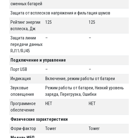
сменных батарей
Защита от всплесков напряжения и фильтация шумов
Рейтинг энергии
125
125
12
всплеска, Дж
Защита линии
–
–
–
передачи данных
RJ11/RJ45
Подключение и управление
Порт USB
–
–
–
Индикация
Включение, режим работы от батареи
Вк
Звуковые
Режим работы от батареи, Низкий уровень
Ре
оповещения
заряда, Перегрузка, Ошибки
за
Программное
НЕТ
НЕТ
НЕ
обеспечение
Физические характеристики
Форм-фактор
Tower
Tower
To
Модуль ИБП