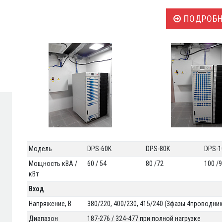
ПОДРОБН
Модель
DPS-60K
DPS-80K
DPS-1
Мощность кВА /
60 / 54
80 /72
100 /
кВт
Вход
Напряжение, В
380/220, 400/230, 415/240 (3фазы 4проводни
Диапазон
187-276 / 324-477 при полной нагрузке