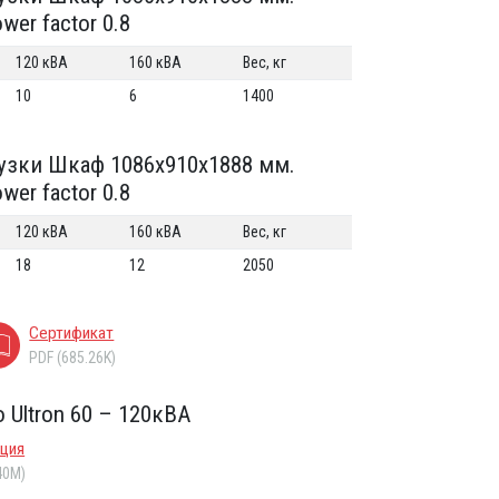
er factor 0.8
120 кВА
160 кВА
Вес, кг
10
6
1400
узки Шкаф 1086x910x1888 мм.
er factor 0.8
120 кВА
160 кВА
Вес, кг
18
12
2050
Сертификат
PDF (685.26K)
Ultron 60 – 120кВА
кция
40M)