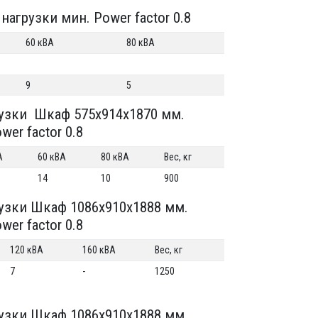
агрузки мин. Power factor 0.8
60 кВА
80 кВА
9
5
рузки Шкаф 575x914x1870 мм.
er factor 0.8
А
60 кВА
80 кВА
Вес, кг
14
10
900
узки Шкаф 1086x910x1888 мм.
er factor 0.8
120 кВА
160 кВА
Вес, кг
7
-
1250
узки Шкаф 1086x910x1888 мм.