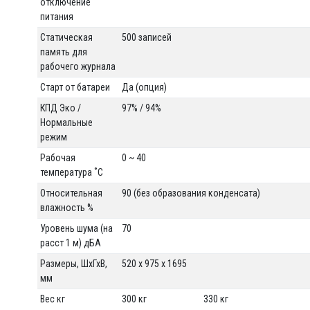
отключение
питания
Статическая
500 записей
память для
рабочего журнала
Старт от батареи
Да (опция)
КПД Эко /
97% / 94%
Нормальные
режим
Рабочая
0 ~ 40
температура ˚С
Относительная
90 (без образования конденсата)
влажность %
Уровень шума (на
70
расст 1 м) дБА
Размеры, ШхГхВ,
520 x 975 x 1695
мм
Вес кг
300 кг
330 кг