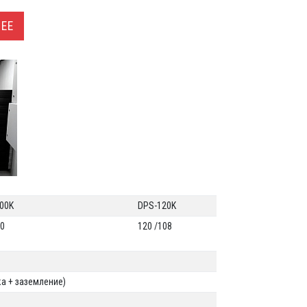
ЕЕ
00K
DPS-120K
90
120 /108
ка + заземление)