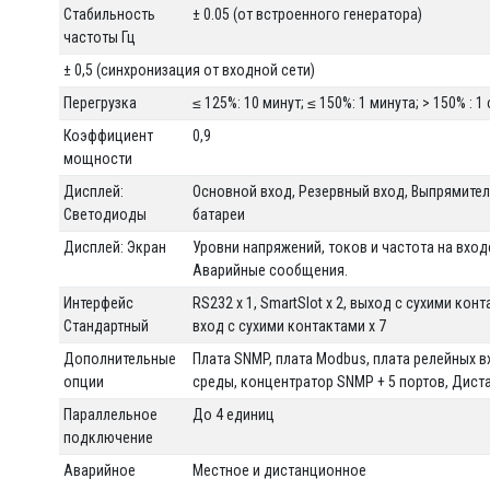
Стабильность
± 0.05 (от встроенного генератора)
частоты Гц
± 0,5 (синхронизация от входной сети)
Перегрузка
≤ 125%: 10 минут; ≤ 150%: 1 минута; > 150% : 1
Коэффициент
0,9
мощности
Дисплей:
Основной вход, Резервный вход, Выпрямител
Светодиоды
батареи
Дисплей: Экран
Уровни напряжений, токов и частота на входе
Аварийные сообщения.
Интерфейс
RS232 x 1, SmartSlot x 2, выход с сухими конт
Стандартный
вход с сухими контактами x 7
Дополнительные
Плата SNMP, плата Modbus, плата релейных 
опции
среды, концентратор SNMP + 5 портов, Дист
Параллельное
До 4 единиц
подключение
Аварийное
Местное и дистанционное