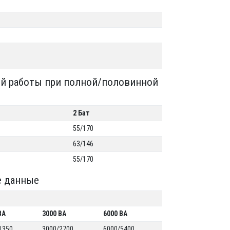
ой работы при полной/половинной
2 Бат
55/170
63/146
55/170
е данные
ВА
3000 ВА
6000 ВА
1350
3000/2700
6000/5400