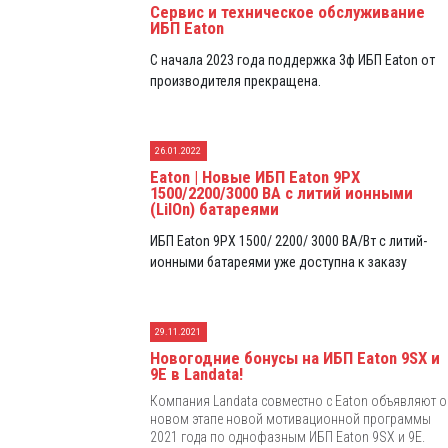
Сервис и техническое обслуживание
ИБП Eaton
С начала 2023 года поддержка 3ф ИБП Eaton от
производителя прекращена.
26.01.2022
Eaton | Новые ИБП Eaton 9PX
1500/2200/3000 ВА с литий ионными
(LiIOn) батареями
ИБП Eaton 9PX 1500/ 2200/ 3000 ВА/Вт с литий-
ионными батареями уже доступна к заказу
29.11.2021
Новогодние бонусы на ИБП Eaton 9SX и
9E в Landata!
Компания Landata совместно с Eaton объявляют о
новом этапе новой мотивационной программы
2021 года по однофазным ИБП Eaton 9SX и 9E.