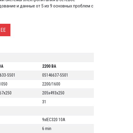
вание и данные от 5 из 9 основных проблем с
ЕЕ
ВА
2200 ВА
633-5501
05146637-5501
1050
2200/1600
67x250
205x493x250
31
9xIEC320 10A
6 min