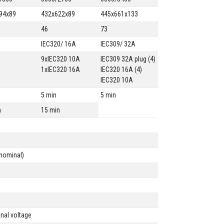
94x89
432x622x89
445x661x133
46
73
IEC320/ 16A
IEC309/ 32A
9xIEC320 10A
IEC309 32A plug (4)
1xIEC320 16A
IEC320 16A (4)
IEC320 10A
5 min
5 min
n
15 min
nominal)
nal voltage