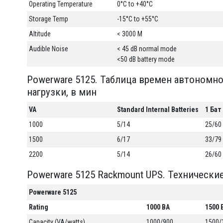
Operating Temperature
0°C to +40°C
Storage Temp
-15°C to +55°C
Altitude
< 3000 M
Audible Noise
< 45 dB normal mode
<50 dB battery mode
Powerware 5125. Таблица времен автономн
нагрузки, в мин
VA
Standard Internal Batteries
1 Бат
1000
5/14
25/60
1500
6/17
33/79
2200
5/14
26/60
Powerware 5125 Rackmount UPS. Технически
Powerware 5125
Rating
1000 ВА
1500 
Capacity (VA/watts)
1000/900
1500/