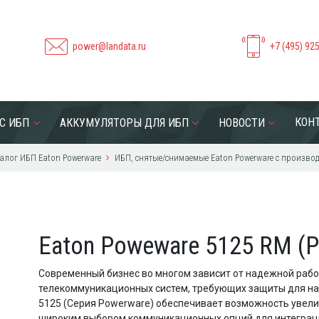
power@landata.ru
+7 (495) 92
КОН
С ИБП
АККУМУЛЯТОРЫ ДЛЯ ИБП
НОВОСТИ
алог ИБП Eaton Powerware
ИБП, снятые/снимаемые Eaton Powerware с производс
Eaton Poweware 5125 RM (
Современный бизнес во многом зависит от надежной рабо
телекоммуникационных систем, требующих защиты для над
5125 (Серия Powerware) обеспечивает возможность увел
широким выбором коммуникационных опций для интеграци