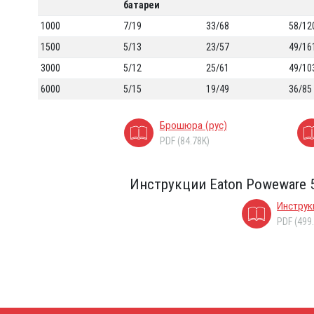
батареи
1000
7/19
33/68
58/12
1500
5/13
23/57
49/16
3000
5/12
25/61
49/10
6000
5/15
19/49
36/85
Брошюра (рус)
PDF (84.78K)
Инструкции Eaton Poweware 
Инструк
PDF (499