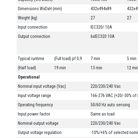
Dimensions WxDxH (mm)
432x494x89
432x4
Weight (kg)
27
27
Input connection
IEC320/ 10A
Output connection
6xIEC320 10A
Typical runtime
(Full load) pf 0,9
7 min
5 min
(Half load)
19 min
13 min
12 mi
Operational
Nominal input voltage (Vac)
220/230/240 Vac
Input voltage range
166-276 VAC (+20/-30% of 
Operating frequency
50/60 Hz auto sensing
Input power factor
Same as load
Nominal output voltage
220/230/240 Vac
Output voltage regulation
-10%/+6% of selected nomi