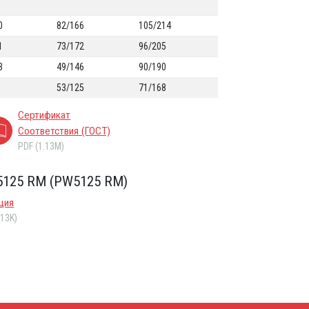
0
82/166
105/214
1
73/172
96/205
3
49/146
90/190
53/125
71/168
Сертификат
Соответствия (ГОСТ)
PDF (1.13M)
5125 RM (PW5125 RM)
ция
.13K)