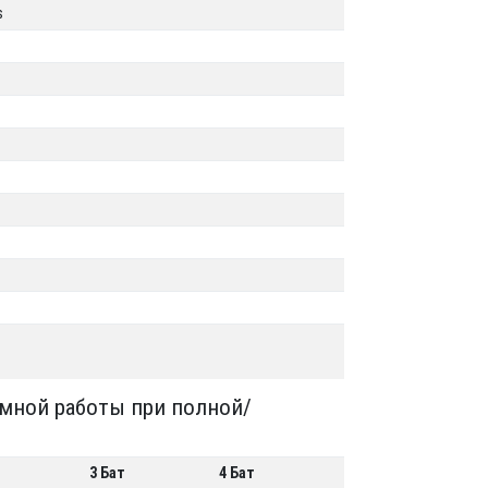
s
омной работы при полной/
3 Бат
4 Бат