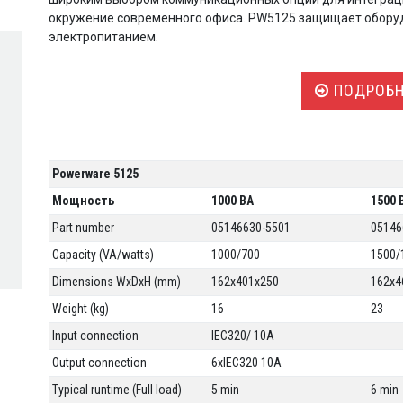
окружение современного офиса. PW5125 защищает оборудо
электропитанием.
ПОДРОБН
Powerware 5125
Мощность
1000 ВА
1500 
Part number
05146630-5501
05146
Capacity (VA/watts)
1000/700
1500/
Dimensions WxDxH (mm)
162x401x250
162x4
Weight (kg)
16
23
Input connection
IEC320/ 10A
Output connection
6xIEC320 10A
Typical runtime (Full load)
5 min
6 min