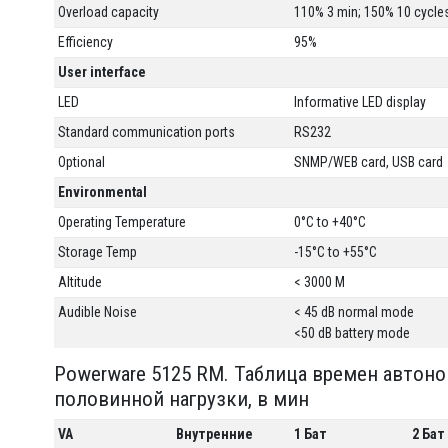
Overload capacity
110% 3 min; 150% 10 cycle
Efficiency
95%
User interface
LED
Informative LED display
Standard communication ports
RS232
Optional
SNMP/WEB card, USB card
Environmental
Operating Temperature
0°C to +40°C
Storage Temp
-15°C to +55°C
Altitude
< 3000 M
Audible Noise
< 45 dB normal mode
<50 dB battery mode
Powerware 5125 RM. Таблица времен автон
половинной нагрузки, в мин
VA
Внутренние
1 Бат
2 Бат