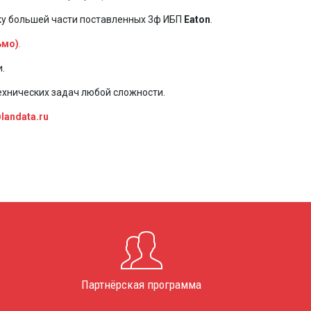
жку большей части поставленных 3ф ИБП
Eaton
.
ьмо)
.
.
ехнических задач любой сложности.
landata.ru
Партнёрская программа