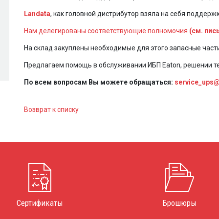
Landata
, как головной дистрибутор взяла на себя поддер
Нам делегированы соответствующие полномочия
(см. пис
На склад закуплены необходимые для этого запасные части
Предлагаем помощь в обслуживании ИБП Eaton, решении т
По всем вопросам Вы можете обращаться:
service_ups@
Возврат к списку
Сертификаты
Брошюры