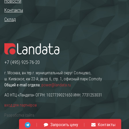
Новости
Контакты
Склад
+7 (495) 925-76-20
г. Москва, вн.тер.г. муниципальный округ Солнцево,
ш. Киевское, км 22-й, двлд. 6, стр. 1, офисный парк Comcity
Общий e-mail отдела:
power@landata.ru
АО НТЦ «Ландата» ОГРН: 1027739021650 ИНН: 7731253031
вход для партнёров
Разработка сайта
Запросить цену
Контакты