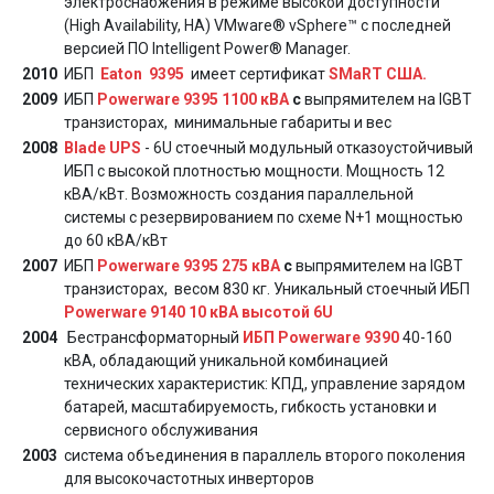
электроснабжения в режиме высокой доступности
(High Availability, HA) VMware® vSphere™ с последней
версией ПО Intelligent Power® Manager.
2010
ИБП
Eaton 9395
имеет сертификат
SMaRT США.
2009
ИБП
Powerware 9395 1100
кВА
с
выпрямителем на IGBT
транзисторах, минимальные габариты и вес
2008
Blade UPS
- 6U стоечный модульный отказоустойчивый
ИБП с высокой плотностью мощности. Мощность 12
кВА/кВт. Возможность создания параллельной
системы с резервированием по схеме N+1 мощностью
до 60 кВА/кВт
2007
ИБП
Powerware 9395
275 кВА
с
выпрямителем на IGBT
транзисторах, весом 830 кг. Уникальный стоечный ИБП
Powerware 9140 10 кВА высотой 6U
2004
Бестрансформаторный
ИБП Powerware 9390
40-160
кВА, обладающий уникальной комбинацией
технических характеристик: КПД, управление зарядом
батарей, масштабируемость, гибкость установки и
сервисного обслуживания
2003
система объединения в параллель второго поколения
для высокочастотных инверторов