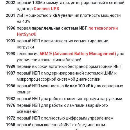
2002
первый 100Mb коммутатор, интегрированный в сетевой
адаптер
Connect UPS
2001
ИБП мощностью
3 кВА
увеличил плотность мощности
на 40%
1996
первая
параллельная система ИБП
по технологии
HotSync®
1993
первый ИБП с возможностью сегментирование
нагрузки
1993
технология
ABM® (Advanced Battery Management)
для
увеличения срока жизни батарей
1989
первый высокочастотный бестрансформаторный ИБП
1987
первый ИБП с модернизированной системой ШИМ и
микропроцессорной системой диагностики
1986
первый ИБП мощностью
более 100 кВА
для серверных
комнат
1982
первый ИБП для работы с компьютерными нагрузками
1976
первый ИБП для работы с лампами аварийного
освещения
1972
первый ИБП с полностью цифровым управлением
1968
первый промышленный ИБП с объединенным