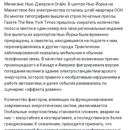
Мичигане, Нью-Джерси и Огайо. В центре Нью-Йорка на
Манхеттене без электричества осталась штаб-квартира ООН.
Во многих типографиях вышли из строя печатные прессы.
Газете The New York Times пришлось сократить количество
полос и свести в один номер все свои региональные издания.
Все вылеты из аэропортов Нью-Йорка были временно
прекращены, а самолеты, находившиеся на подлете к ним,
перенаправлялись в другие города. Практически
заблокированной оказалась мобильная и обычная
телефонная связь. В качестве одной из возможных причин
произошедшего в Канаде и Америке фигурировала версия
попадания молнии в здание электростанции Ниагарского
энергоузла, которое привело к необратимым нарушениям в
работе автоматики, и далее события развивались по
сценарию «эффекта домино».
Количество факторов, влияющих на функционирование
современных энергетических систем, увеличивается.
Глобальные энергосистемы становятся сложнее, аварии на
них — масштабнее и неотвратимее, а последствия все более
грандиозными. К сожалению, приходится признать, что
энергетический фундамент современных информационных