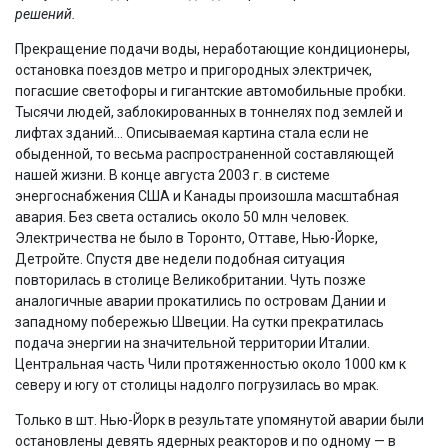
решений.
Прекращение подачи воды, неработающие кондиционеры,
остановка поездов метро и пригородных электричек,
погасшие светофоры и гигантские автомобильные пробки.
Тысячи людей, заблокированных в тоннелях под землей и
лифтах зданий... Описываемая картина стала если не
обыденной, то весьма распространенной составляющей
нашей жизни. В конце августа 2003 г. в системе
энергоснабжения США и Канады произошла масштабная
авария. Без света остались около 50 млн человек.
Электричества не было в Торонто, Оттаве, Нью-Йорке,
Детройте. Спустя две недели подобная ситуация
повторилась в столице Великобритании. Чуть позже
аналогичные аварии прокатились по островам Дании и
западному побережью Швеции. На сутки прекратилась
подача энергии на значительной территории Италии.
Центральная часть Чили протяженностью около 1000 км к
северу и югу от столицы надолго погрузилась во мрак.
Только в шт. Нью-Йорк в результате упомянутой аварии были
остановлены девять ядерных реакторов и по одному — в