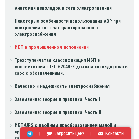
Анатомия неполадок в сети электропитания
Некоторые особенности использования АВР при
построении систем гарантированного
электроснабжения
ИБП в промышленном исполнении
Трехступенчатая классификация ИБП в
соответствии с IEC 62040-3 должна ликвидировать
хаос с обозначениями.
Качество и надежность электроснабжения
Заземление: теория и практика. Часть I
Заземление: теория и практика. Часть II
ИБП/UPS с двойным преобразованием малой и
средней мощности: схемотехника и технические
Запросить цену
Контакты
характеристики.