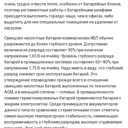
очень трудно отвести тепло, особенно от батарейных блоков,
поэтому регламентные работы с батарейными шкафами
приходится выполнять гораздо чаще, чем в офисах, либо
выделять для них специальные помещения на удалении от
нагрузки.
Свинцово-кислотные батареи коммерческих ИБП обычно
разряжаются до более глубокого уровня. Допустимая
величина их разряда составляет 90% при конечном
напряжении 1,65 В на ячейку. Уровень глубокого разряда
батарей в промышленных системах составляет 60—80% при
напряжении 1,75 В на ячейку. Надо иметь в виду, что глубокий
разряд снижает срок эксплуатации батарей. Это
утверждение справедливо прежде всего в отношении
свинцово-кислотных батарей, выполненных по технологии
AGM, и в меньшей степени — гелевых. В промышленности
помимо герметизированных батарей применяются батареи с
жидким электролитом. Среди преимуществ аккумуляторов
данного типа по сравнению с герметичными стоит отметить
самую высокую температурную стабильность, наименьшую
восприимчивость к глубоким разрядам, высокую отдаваемую
мощность, большой срок службы.