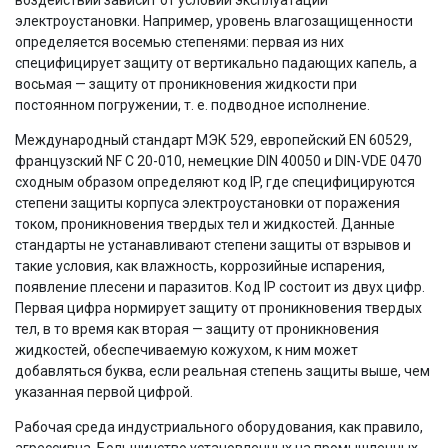
электроустановки. Например, уровень влагозащищенности
определяется восемью степенями: первая из них
специфицирует защиту от вертикально падающих капель, а
восьмая — защиту от проникновения жидкости при
постоянном погружении, т. е. подводное исполнение.
Международный стандарт МЭК 529, европейский EN 60529,
французский NF C 20-010, немецкие DIN 40050 и DIN-VDE 0470
сходным образом определяют код IP, где специфицируются
степени защиты корпуса электроустановки от поражения
током, проникновения твердых тел и жидкостей. Данные
стандарты не устанавливают степени защиты от взрывов и
такие условия, как влажность, коррозийные испарения,
появление плесени и паразитов. Код IP состоит из двух цифр.
Первая цифра нормирует защиту от проникновения твердых
тел, в то время как вторая — защиту от проникновения
жидкостей, обеспечиваемую кожухом, к ним может
добавляться буква, если реальная степень защиты выше, чем
указанная первой цифрой.
Рабочая среда индустриального оборудования, как правило,
агрессивна. Большинство установленных на промышленных