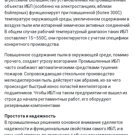
объектах ИБП (особенно на электростанциях, вблизи
бойлерных) функционирует при повышенной (более 300С)
температуре окружающей среды, увеличенном содержании в
воздухе пыли или испарений химически активных соединений.
В общем случае рабочий температурный диапазон таких ИБП
составляет 15—550С, они проектируются с учетом специфики
конкретного производства.
Повышенное содержание пыли в окружающей среде, помимо
прочего, создает угрозу возгорания. Промышленные ИБП
часто снабжают автоматическими средствами тушения
пожаров. Сопровождающая стекольное производство
мелкодисперсная пыль действует как абразив, из-за чего
происходит быстрый износ лопастей вентиляторов и
подшипников. Чтобы ИБП на таком предприятии не вышел из
строя до начала регламентных работ, его оборудуют
резервными компонентами.
Простота и надежность
В промышленных решениях основное внимание уделяется
надежности и функциональным свойствам самого ИБП, и в
меньшей степени, по сравнению с обычными коммерческими