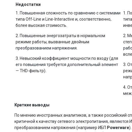
Недостатки
1. Повышенная сложность по сравнению с системами
1. П
типа Off-Line и Line-Interactive и, соответственно,
типа
более высокая стоимость.
инве
2. Повышенные энергозатраты в нормальном
2. М
режиме работы, вызванные двойным
сте
преобразованием напряжения.
рабо
всле
3. Невысокий коэффициент мощности по входу (для
его повышения требуется дополнительный элемент
3. О
— THD-фильтр).
режи
нап
4. О
меж
Краткие выводы
По мнению иностранных аналитиков, а также российский с
критичной к качеству сетевого электропитания, являются 
преобразованием напряжения (например ИБП
Powerware
)