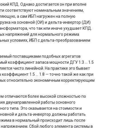
окий КПД. Однако достигается он при вполне
ти соответствуют номинальным значениям,
ляющую, а сам ИБП нагружен на полную
узка на основной (ОИ) и дельта-инвертор (ДИ)
нсформатора, что так или иначе ухудшает КПД.
ных напряжений для нормального режима
льных условиях, ИБП с дельта-преобразованием
ещаемый поставщиками подобных агрегатов
мый коэффициент запаса мощности ДГУ 1.3 … 1.5
ляется чисто линейной. На практике это бывает
коэффициент 1.5 … 1.8 — точно такой же как при
нных относительно экономичным корректирующим
ем отличаются более высокой сложностью по
ения двунаправленной работы основного
ого типа. Это сказывается на стоимости и
сновной и дельта-инвертор должны работать
режима в нормальный происходит лишь после
 напряжением. Сбой любого элемента системы в