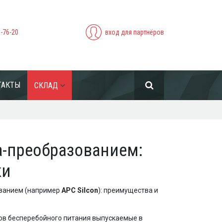
5-76-20
вход для партнёров
ТАКТЫ
СКЛАД
та-преобразованием:
ки
ованием (например
APC Silcon
): преимущества и
ов бесперебойного питания выпускаемые в