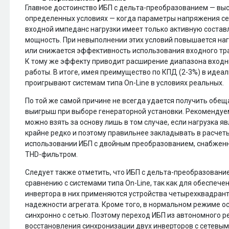
Главное достоинство ИБП с дельта-преобразованием — выс
определенных условиях — когда параметры напряжения се
входной импеданс нагрузки имеет только активную состав
мощность. При невыполнении этих условий повышается нагр
или снижается эффективность использования входного тра
К тому же эффекту приводит расширение диапазона вход
работы. В итоге, имея преимущество по КПД (2-3%) в идеа
проигрывают системам типа On-Line в условиях реальных.
По той же самой причине не всегда удается получить об
выигрыш при выборе генераторной установки. Рекомендуе
можно взять за основу лишь в том случае, если нагрузка яв
крайне редко и поэтому правильнее закладывать в расчеты 
использовании ИБП с двойным преобразованием, снабже
THD-фильтром.
Следует также отметить, что ИБП с дельта-преобразовани
сравнению с системами типа On-Line, так как для обеспеч
инвертора в них применяются устройства четырехквадрантн
надежности агрегата. Кроме того, в нормальном режиме о
синхронно с сетью. Поэтому переход ИБП из автономного 
восстановления синхронизации двух инверторов с сетевым