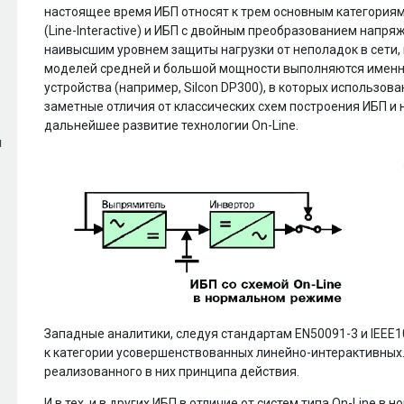
настоящее время ИБП относят к трем основным категориям:
(Line-Interactive) и ИБП с двойным преобразованием напря
наивысшим уровнем защиты нагрузки от неполадок в сети
моделей средней и большой мощности выполняются именно
устройства (например, Silcon DP300), в которых использо
заметные отличия от классических схем построения ИБП и
дальнейшее развитие технологии On-Line.
ы
Западные аналитики, следуя стандартам EN50091-3 и IEEE1
к категории усовершенствованных линейно-интерактивных.
реализованного в них принципа действия.
И в тех, и в других ИБП в отличие от систем типа On-Line в