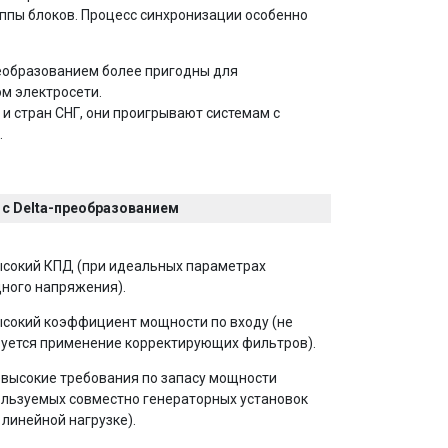
ппы блоков. Процесс синхронизации особенно
реобразованием более пригодны для
ом электросети.
 и стран СНГ, они проигрывают системам с
.
 с Delta-преобразованием
ысокий КПД (при идеальных параметрах
ного напряжения).
ысокий коэффициент мощности по входу (не
буется применение корректирующих фильтров).
евысокие требования по запасу мощности
ользуемых совместно генераторных установок
 линейной нагрузке).