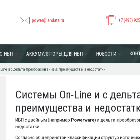
power@landata.ru
+7 (495) 92
КОН
С ИБП
АККУМУЛЯТОРЫ ДЛЯ ИБП
НОВОСТИ
Line и с дельта-преобразованием: преимущества и недостатки
Системы On-Line и с дель
преимущества и недостат
ИБП с двойным (например
Powerware
) и дельта-преобраз
недостатки
Согласно общепринятой классификации структур источник