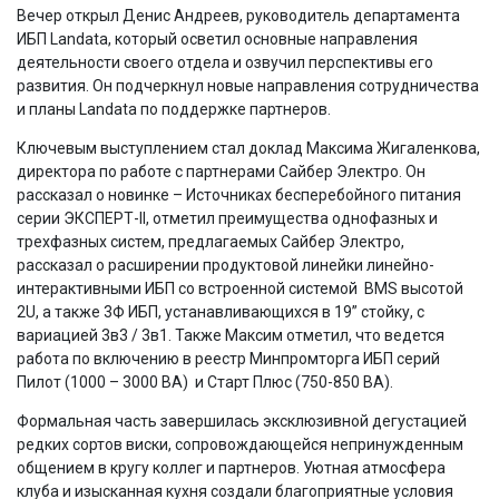
Вечер открыл Денис Андреев, руководитель департамента
ИБП Landata, который осветил основные направления
деятельности своего отдела и озвучил перспективы его
развития. Он подчеркнул новые направления сотрудничества
и планы Landata по поддержке партнеров.
Ключевым выступлением стал доклад Максима Жигаленкова,
директора по работе с партнерами Сайбер Электро. Он
рассказал о новинке – Источниках бесперебойного питания
серии ЭКСПЕРТ-II, отметил преимущества однофазных и
трехфазных систем, предлагаемых Сайбер Электро,
рассказал о расширении продуктовой линейки линейно-
интерактивными ИБП со встроенной системой BMS высотой
2U, а также 3Ф ИБП, устанавливающихся в 19” стойку, с
вариацией 3в3 / 3в1. Также Максим отметил, что ведется
работа по включению в реестр Минпромторга ИБП серий
Пилот (1000 – 3000 ВА) и Старт Плюс (750-850 ВА).
Формальная часть завершилась эксклюзивной дегустацией
редких сортов виски, сопровождающейся непринужденным
общением в кругу коллег и партнеров. Уютная атмосфера
клуба и изысканная кухня создали благоприятные условия