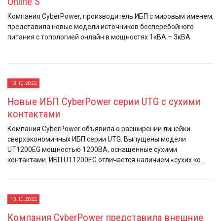
Online S
Компания CyberPower, производитель ИБП с мировым именем,
представила новые модели источников бесперебойного
питания с топологией онлайн в мощностях 1кВА – 3кВА
13.10.2022
Новые ИБП CyberPower серии UTG с сухими
контактами
Компания CyberPower объявила о расширении линейки
сверхэкономичных ИБП серии UTG. Выпущены модели
UT1200EG мощностью 1200ВА, оснащенные сухими
контактами. ИБП UT1200EG отличается наличием «сухих ко...
13.10.2022
Компания CyberPower представила внешние