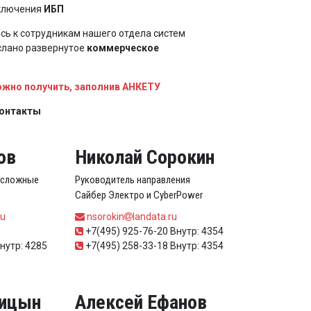
дключения
ИБП
ь к сотрудникам нашего отдела систем
слано развернутое
коммерческое
ожно получить, заполнив АНКЕТУ
контакты
ов
Николай Сорокин
 (сложные
Руководитель направления
Сайбер Электро и CyberPower
ru
nsorokin
landata.ru
+7(495) 925-76-20 Внутр: 4354
нутр: 4285
+7(495) 258-33-18 Внутр: 4354
лицын
Алексей Ефанов