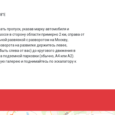
08"E
ть пропуск, указав марку автомобиля и
ссе в сторону области примерно 2 км, справа от
ной развязкой с разворотом на Москву,
поворота на развилке держитесь левее,
быть слева от вас) до кругового движения в
та подземной парковки (обычно, А4 или А2).
ую галерею и поднимайтесь по эскалатору к