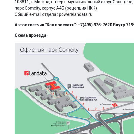
108811, г. Москва, вн.тер.г. муниципальный округ Солнцево, ш
парк Comcity, корпус А4Б (рецепция НКК)
Общий e-mail отдела : power
landata.ru
Автоответчик "Как проехать":
+7
(495) 925-7620 Внутр 719
Схема проезда: