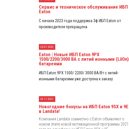
Сервис и техническое обслуживание ИБП
Eaton
С начала 2023 года поддержка 3ф ИБП Eaton от
производителя прекращена.
26.01.2022
Eaton | Новые ИБП Eaton 9PX
1500/2200/3000 ВА с литий ионными (LiIOn)
батареями
ИБП Eaton 9PX 1500/ 2200/ 3000 ВА/Вт с литий-
ионными батареями уже доступна к заказу
29.11.2021
Новогодние бонусы на ИБП Eaton 9SX и 9E
в Landata!
Компания Landata совместно с Eaton объявляют о
новом этапе новой мотивационной программы 2021