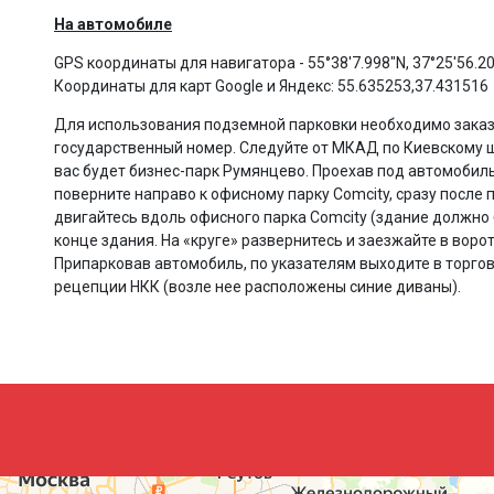
На автомобиле
GPS координаты для навигатора - 55°38'7.998"N, 37°25'56.2
Координаты для карт Google и Яндекс: 55.635253,37.431516
Для использования подземной парковки необходимо заказа
государственный номер. Следуйте от МКАД по Киевскому шо
вас будет бизнес-парк Румянцево. Проехав под автомобиль
поверните направо к офисному парку Comcity, сразу после 
двигайтесь вдоль офисного парка Comcity (здание должно 
конце здания. На «круге» развернитесь и заезжайте в воро
Припарковав автомобиль, по указателям выходите в торгов
рецепции НКК (возле нее расположены синие диваны).