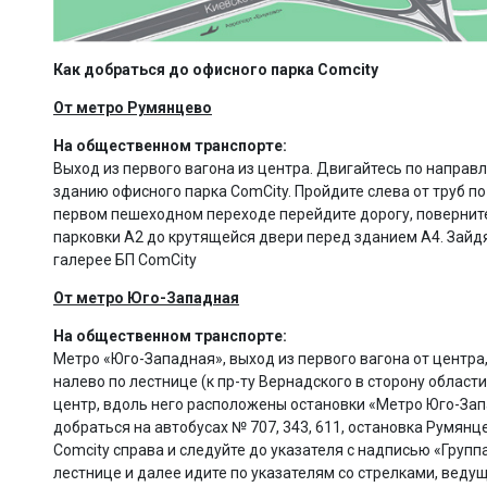
Как добраться до офисного парка Сomcity
От метро Румянцево
На общественном транспорте:
Выход из первого вагона из центра. Двигайтесь по направ
зданию офисного парка ComCity. Пройдите слева от труб по
первом пешеходном переходе перейдите дорогу, поверните
парковки А2 до крутящейся двери перед зданием А4. Зайдя
галерее БП ComCity
От метро Юго-Западная
На общественном транспорте:
Метро «Юго-Западная», выход из первого вагона от центра
налево по лестнице (к пр-ту Вернадского в сторону области
центр, вдоль него расположены остановки «Метро Юго-Зап
добраться на автобусах № 707, 343, 611, остановка Румян
Comcity справа и следуйте до указателя с надписью «Груп
лестнице и далее идите по указателям со стрелками, веду