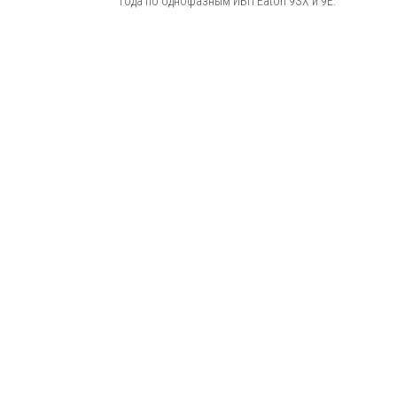
года по однофазным ИБП Eaton 9SX и 9E.