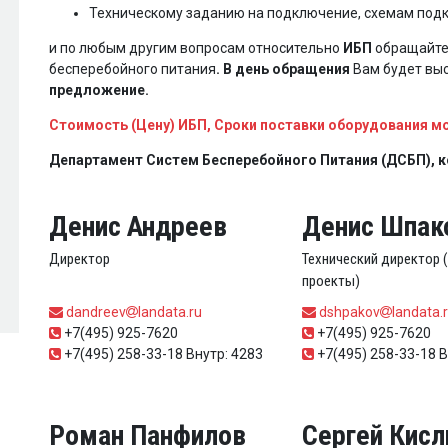
Техническому заданию на подключение, схемам по
и по любым другим вопросам относительно
ИБП
обращайтес
бесперебойного питания
. В день обращения
Вам будет вы
предложение.
Cтоимость (Цену) ИБП, Сроки поставки оборудования м
Департамент Систем Бесперебойного Питания (ДСБП), 
Денис Андреев
Денис Шпак
Директор
Технический директор
проекты)
dandreev
landata.ru
dshpakov
landata.
+7(495) 925-7620
+7(495) 925-7620
+7(495) 258-33-18 Внутр: 4283
+7(495) 258-33-18 В
Роман Панфилов
Сергей Кис