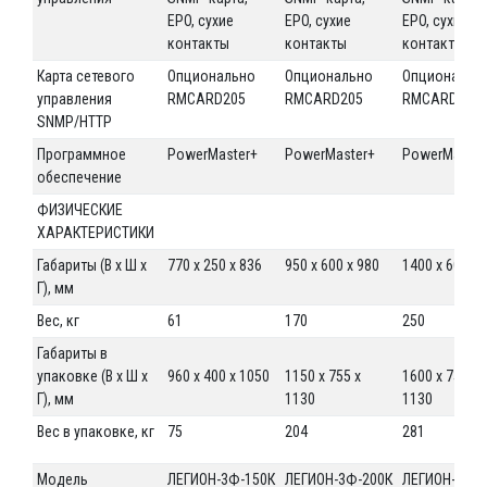
EPO, сухие
EPO, сухие
EPO, сухие
контакты
контакты
контакты
Карта сетевого
Опционально
Опционально
Опциональн
управления
RMCARD205
RMCARD205
RMCARD205
SNMP/HTTP
Программное
PowerMaster+
PowerMaster+
PowerMaster
обеспечение
ФИЗИЧЕСКИЕ
ХАРАКТЕРИСТИКИ
Габариты (В х Ш х
770 х 250 х 836
950 х 600 х 980
1400 х 600 х 
Г), мм
Вес, кг
61
170
250
Габариты в
упаковке (В х Ш х
960 x 400 x 1050
1150 x 755 x
1600 x 755 x
Г), мм
1130
1130
Вес в упаковке, кг
75
204
281
Модель
ЛЕГИОН-3Ф-150К
ЛЕГИОН-3Ф-200К
ЛЕГИОН-3Ф-2