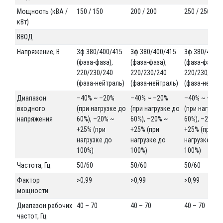
Мощность (кВА /
150 / 150
200 / 200
250 / 250
кВт)
ВВОД
Напряжение, В
3ф 380/400/415
3ф 380/400/415
3ф 380/400/
(фаза-фаза),
(фаза-фаза),
(фаза-фаза),
220/230/240
220/230/240
220/230/240
(фаза-нейтраль)
(фаза-нейтраль)
(фаза-нейтра
Диапазон
–40% ~ –20%
–40% ~ –20%
–40% ~ –20%
входного
(при нагрузке до
(при нагрузке до
(при нагрузк
напряжения
60%), –20% ~
60%), –20% ~
60%), –20% ~
+25% (при
+25% (при
+25% (при
нагрузке до
нагрузке до
нагрузке до
100%)
100%)
100%)
Частота, Гц
50/60
50/60
50/60
Фактор
>0,99
>0,99
>0,99
мощности
Диапазон рабочих
40 – 70
40 – 70
40 – 70
частот, Гц