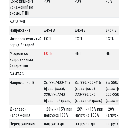
Коэффициент
<3%
<3%
<3%
искажений на
входе, THDi
БАТАРЕЯ
Напряжение
±454 В
±454 В
±454 В
Интеллектуальный
ЕСТЬ
ЕСТЬ
ЕСТЬ
заряд батарей
Модель со
ЕСТЬ
НЕТ
НЕТ
встроенными
батареями
БАЙПАС
Напряжение, В
3ф 380/400/415
3ф 380/400/415
3ф 380/400/
(фаза-фаза),
(фаза-фаза),
(фаза-фаза),
220/230/240
220/230/240
220/230/240
(фаза-нейтраль)
(фаза-нейтраль)
(фаза-нейтра
Диапазон
–20% ~ +15% при
–20% ~ +15% при
–20% ~ +15%
напряжения
нагрузке 100%
нагрузке 100%
нагрузке 10
Перегрузочная
нагрузка до
нагрузка до
нагрузка до