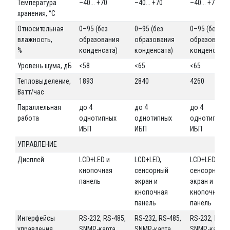
Температура
–40... +70
–40... +70
–40... +70
хранения, °С
Относительная
0–95 (без
0–95 (без
0–95 (без
влажность,
образования
образования
образовани
%
конденсата)
конденсата)
конденсата)
Уровень шума, дБ
<58
<65
<65
Тепловыделение,
1893
2840
4260
Ватт/час
Параллельная
до 4
до 4
до 4
работа
однотипных
однотипных
однотипных
ИБП
ИБП
ИБП
УПРАВЛЕНИЕ
Дисплей
LCD+LED и
LCD+LED,
LCD+LED,
кнопочная
сенсорный
сенсорный
панель
экран и
экран и
кнопочная
кнопочная
панель
панель
Интерфейсы
RS-232, RS-485,
RS-232, RS-485,
RS-232, RS-4
управления
SNMP-карта,
SNMP-карта,
SNMP-карта,