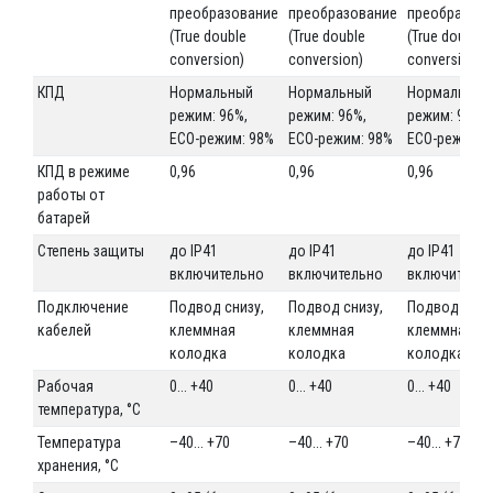
преобразование
преобразование
преобразова
(True double
(True double
(True double
conversion)
conversion)
conversion)
КПД
Нормальный
Нормальный
Нормальный
режим: 96%,
режим: 96%,
режим: 96%,
ECO-режим: 98%
ECO-режим: 98%
ECO-режим: 
КПД в режиме
0,96
0,96
0,96
работы от
батарей
Степень защиты
до IP41
до IP41
до IP41
включительно
включительно
включитель
Подключение
Подвод снизу,
Подвод снизу,
Подвод сниз
кабелей
клеммная
клеммная
клеммная
колодка
колодка
колодка
Рабочая
0... +40
0... +40
0... +40
температура, °С
Температура
–40... +70
–40... +70
–40... +70
хранения, °С