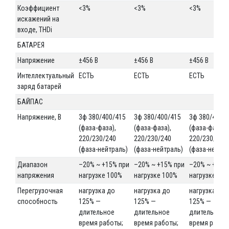
Коэффициент
<3%
<3%
<3%
искажений на
входе, THDi
БАТАРЕЯ
Напряжение
±456 В
±456 В
±456 В
Интеллектуальный
ЕСТЬ
ЕСТЬ
ЕСТЬ
заряд батарей
БАЙПАС
Напряжение, В
3ф 380/400/415
3ф 380/400/415
3ф 380/400/
(фаза-фаза),
(фаза-фаза),
(фаза-фаза),
220/230/240
220/230/240
220/230/240
(фаза-нейтраль)
(фаза-нейтраль)
(фаза-нейтра
Диапазон
–20% ~ +15% при
–20% ~ +15% при
–20% ~ +15%
напряжения
нагрузке 100%
нагрузке 100%
нагрузке 10
Перегрузочная
нагрузка до
нагрузка до
нагрузка до
способность
125% —
125% —
125% —
длительное
длительное
длительное
время работы;
время работы;
время работ