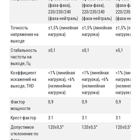
(фаза-фаза),
(фаза-фаза),
(фаза-фаза),
220/230/240
220/230/240
220/230/240
(фаза-нейтраль)
(фаза-нейтраль)
(фаза-нейтра
Точность
±1,5% (линейная
±1,5% (линейная
±1,5% (линей
напряжения на
нагрузка)
нагрузка)
нагрузка)
выходе
Стабильность
±0,1
±0,1
±0,1
частоты на
выходе, Гц
Коэффициент
<1% (линейная
<1% (линейная
<1% (линейн
искажений на
нагрузка), <6%
нагрузка), <6%
нагрузка), <
выходе, THD
(нелинейная
(нелинейная
(нелинейная
нагрузка)
нагрузка)
нагрузка)
Фактор
0,9
0,9
0,9
мощности
Крест-фактор
3:1
3:1
3:1
Допустимое
120±0,5°
120±0,5°
120±0,5°
отклонение по