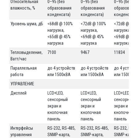
Относительная
0–95 (без
0–95 (без
0–95 (без
влажность, %
образования
образования
образовани
конденсата)
конденсата)
конденсата)
Уровень шума, дБ
<68dB @ 100%
<72dB @ 100%
<72dB @ 100
нагрузка,
нагрузка,
нагрузка,
<65dB @ 45%
<69dB @ 45%
<69dB @ 45%
нагрузка
нагрузка
нагрузка
Тепловыделение,
7100
9467
11834
Ватт/час
Параллельная
до 4 устройств
до 4 устройств
до 4 устройс
работа
или 1500кВА
или 1500кВА
или 1500кВА
УПРАВЛЕНИЕ
Дисплей
LCD+LED,
LCD+LED,
LCD+LED,
сенсорный
сенсорный
сенсорный
экран и
экран и
экран и
кнопочная
кнопочная
кнопочная
панель
панель
панель
Интерфейсы
RS-232, RS-485,
RS-232, RS-485,
RS-232, RS-4
управления
SNMP-карта,
SNMP-карта,
SNMP-карта,