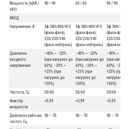
Мощность (кВА /
40 / 40
60 / 60
90 / 90
кВт)
ВВОД
Напряжение, В
3ф 380/400/415
3ф 380/400/415
3ф 380/400/
(фаза-фаза),
(фаза-фаза),
(фаза-фаза),
220/230/240
220/230/240
220/230/240
(фаза-нейтраль)
(фаза-нейтраль)
(фаза-нейтра
Диапазон
–40% ~ –20%
–40% ~ –20%
–40% ~ –20%
входного
(при нагрузке до
(при нагрузке до
(при нагрузк
напряжения
60%), –20% ~
60%), –20% ~
60%), –20% ~
+25% (при
+25% (при
+25% (при
нагрузке до
нагрузке до
нагрузке до
100%)
100%)
100%)
Частота, Гц
50/60
50/60
50/60
Фактор
>0,99
>0,99
>0,99
мощности
Диапазон рабочих
40 – 70
40 – 70
40 – 70
частот, Гц