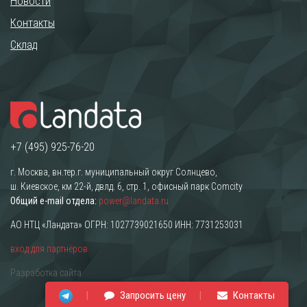
Новости
Контакты
Склад
+7 (495) 925-76-20
г. Москва, вн.тер.г. муниципальный округ Солнцево,
ш. Киевское, км 22-й, двлд. 6, стр. 1, офисный парк Comcity
Общий e-mail отдела:
power@landata.ru
АО НТЦ «Ландата» ОГРН: 1027739021650 ИНН: 7731253031
вход для партнёров
Разработка сайта
Запросить цену
Контакты