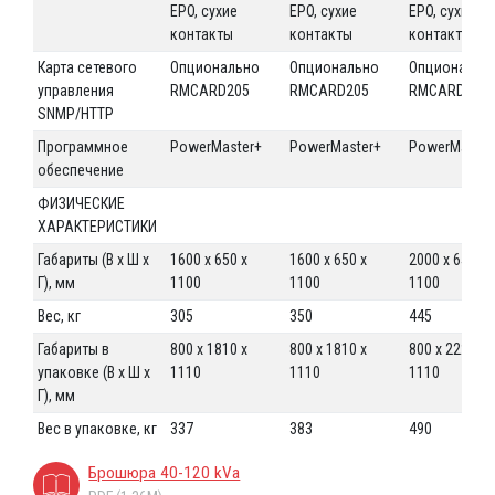
EPO, сухие
EPO, сухие
EPO, сухие
контакты
контакты
контакты
Карта сетевого
Опционально
Опционально
Опциональн
управления
RMCARD205
RMCARD205
RMCARD205
SNMP/HTTP
Программное
PowerMaster+
PowerMaster+
PowerMaster
обеспечение
ФИЗИЧЕСКИЕ
ХАРАКТЕРИСТИКИ
Габариты (В х Ш х
1600 х 650 х
1600 х 650 х
2000 х 650 х
Г), мм
1100
1100
1100
Вес, кг
305
350
445
Габариты в
800 x 1810 x
800 x 1810 x
800 x 2220 x
упаковке (В х Ш х
1110
1110
1110
Г), мм
Вес в упаковке, кг
337
383
490
Брошюра 40-120 kVa