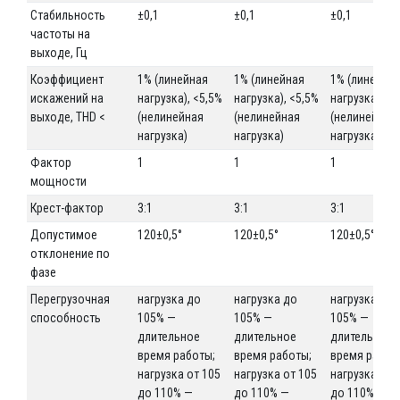
Стабильность
±0,1
±0,1
±0,1
частоты на
выходе, Гц
Коэффициент
1% (линейная
1% (линейная
1% (линейна
искажений на
нагрузка), <5,5%
нагрузка), <5,5%
нагрузка), <5
выходе, THD <
(нелинейная
(нелинейная
(нелинейная
нагрузка)
нагрузка)
нагрузка)
Фактор
1
1
1
мощности
Крест-фактор
3:1
3:1
3:1
Допустимое
120±0,5°
120±0,5°
120±0,5°
отклонение по
фазе
Перегрузочная
нагрузка до
нагрузка до
нагрузка до
способность
105% —
105% —
105% —
длительное
длительное
длительное
время работы;
время работы;
время работ
нагрузка от 105
нагрузка от 105
нагрузка от 
до 110% —
до 110% —
до 110% —