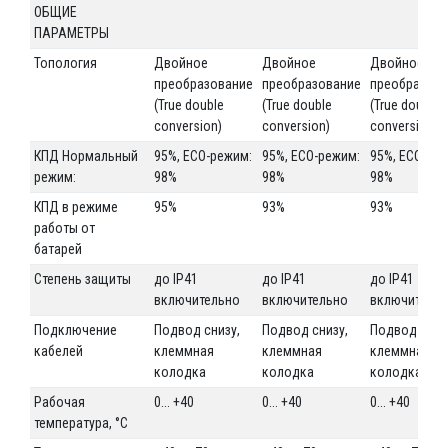
ОБЩИЕ
ПАРАМЕТРЫ
Топология
Двойное
Двойное
Двойное
преобразование
преобразование
преобразова
(True double
(True double
(True double
conversion)
conversion)
conversion)
КПД Нормальный
95%, ECO-режим:
95%, ECO-режим:
95%, ECO-ре
режим:
98%
98%
98%
КПД в режиме
95%
93%
93%
работы от
батарей
Степень защиты
до IP41
до IP41
до IP41
включительно
включительно
включитель
Подключение
Подвод снизу,
Подвод снизу,
Подвод сниз
кабелей
клеммная
клеммная
клеммная
колодка
колодка
колодка
Рабочая
0... +40
0... +40
0... +40
температура, °С