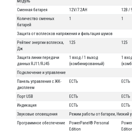
модуль
Сменная батарея
12V/7.2AH
12В /
Количество сменных
1
1
батарей
Защита от всплесков напряжения и фильтация шумов
Рейтинг энергии всплеска,
125
125
Дж
Защита линии передачи
1 вход / 1 выход
1 вхо
данных RJ11/RJ45
(комбинированный)
(комб
Подключение и управление
Панель управления с ЖК-
ЕСТЬ
ЕСТЬ
дисплеем
Порт USB
ЕСТЬ
ЕСТЬ
Индикация
ЕСТЬ
ЕСТЬ
Звуковые оповещения
Режим работы от батареи, Низкий у
Программное обеспечение
PowerPanel® Personal
Power
Edition
Editio