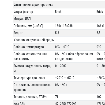
Физические характеристики
Форм-фактор
Brick
Brick
Модуль ИБП
Габариты, мм (ШxВxГ)
166x118x288
166x1
Вес, кг
5,3
6,5
Условия окружающей среды
Рабочая температура
0°C ~ 40°C
0°C ~
Рабочая относительная
0% – 90% (без образования
0% – 
влажность
конденсата)
конде
Высота над уровнем моря,
0 – 3000
0 – 3
м
Температура хранения
–20°C ~ +50°C
–20°C
Относительная влажность
0% – 90%
0% – 
хранения
Тепловыделение, BTU/ч
71
102
Код EAN
4712856272093
47123