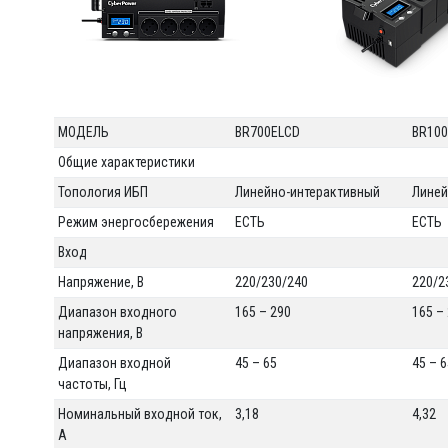
МОДЕЛЬ
BR700ELCD
BR10
Общие характеристики
Топология ИБП
Линейно-интерактивный
Линей
Режим энергосбережения
ЕСТЬ
ЕСТЬ
Вход
Напряжение, В
220/230/240
220/2
Диапазон входного
165 – 290
165 –
напряжения, В
Диапазон входной
45 – 65
45 – 
частоты, Гц
Номинальный входной ток,
3,18
4,32
А