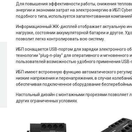
Для повышения эффективности работы, снижения теплов
энергии и экономии затрат на электроэнергию в ИБП Cybe
подобного типа, используется запатентованная компанией
Информационный ЖК-дисплей отображает актуальную инф
нагрузке, состоянии аккумуляторной батареи и другое. У
позволит легко контролировать всю систему.
ИБП оснащается USB-портом для зарядки электронного о
технологии "plug-n-play" для оперативного и мгновенного
пользователей возможностью удобного применения USB-по
ИБП имеют встроенную функцию автоматического регули
низкие напряжения и перенапряжения, в случае колебани
обеспечивая подключенное оборудование бесперебойным
Настольный дизайн с монтажными прорезями позволяет ле
других ограниченных условиях.