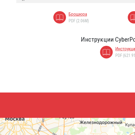
Брошюра
PDF (2.06M)
Инструкции CyberP
Инструкц
PDF (621.9