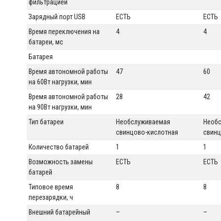
фильтрацией
Зарядный порт USB
ЕСТЬ
ЕСТЬ
Время переключения на
4
4
батареи, мс
Батарея
Время автономной работы
47
60
на 60Вт нагрузки, мин
Время автономной работы
28
42
на 90Вт нагрузки, мин
Тип батареи
Необслуживаемая
Необ
свинцово-кислотная
свинц
Количество батарей
1
1
Возможность замены
ЕСТЬ
ЕСТЬ
батарей
Типовое время
8
8
перезарядки, ч
Внешний батарейный
–
–