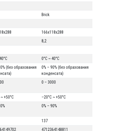
Brick
18x288
166x118x288
8,2
 40°C
0°C ~ 40°C
90% (без образования
0% – 90% (без образования
нсата)
конденсата)
000
0 – 3000
 ~ +50°C
–20°C ~ +50°C
90%
0% – 90%
137
64149702
4712364148811