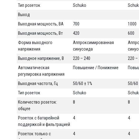
Тип розеток
Schuko
Schu
Выход
Выходная мощность, ВА
700
1000
Выходная мощность, Вт
420
600
Форма выходного
Аппроксимированная
Аппр
напряжения
синусоида
синус
Выходное напряжение, В
220 – 240
220 –
Автоматическая
Повышение / Понижение
Повыш
регулировка напряжения
Выходная частота, Гц
50/60 ± 1%
50/60
Тип розеток
Schuko
Schu
Количество розеток:
8
8
общее
Розеток с батарейной
4
4
поддержкой и фильтрацией
Розеток только с
4
4