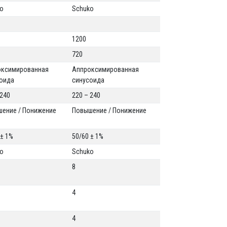
ko
Schuko
1200
720
оксимированная
Аппроксимированная
оида
синусоида
 240
220 – 240
ение / Понижение
Повышение / Понижение
 ± 1%
50/60 ± 1%
ko
Schuko
8
4
4