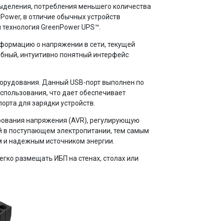
ыделения, потребления меньшего количества
rPower, в отличие обычных устройств
 технология GreenPower UPS™.
ормацию о напряжении в сети, текущей
добный, интуитивно понятный интерфейс
борудования. Данный USB-порт выполнен по
 использования, что дает обеспечивает
рта для зарядки устройств.
рования напряжения (AVR), регулирующую
й в поступающем электропитании, тем самым
 и надежным источником энергии.
гко размещать ИБП на стенах, столах или