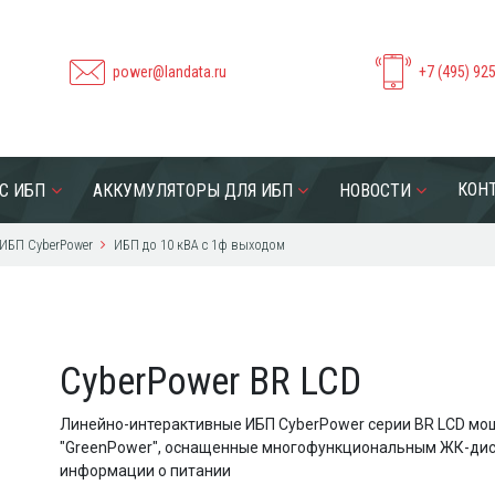
power@landata.ru
+7 (495) 92
КОН
С ИБП
АККУМУЛЯТОРЫ ДЛЯ ИБП
НОВОСТИ
ИБП CyberPower
ИБП до 10 кВА с 1ф выходом
CyberPower BR LCD
Линейно-интерактивные ИБП CyberPower серии BR LCD мощн
"GreenPower", оснащенные многофункциональным ЖК-дис
информации о питании