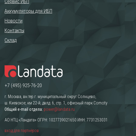
Сервис ИБП
Аккумуляторы для ИБП
Новости
Контакты
Склад
+7 (495) 925-76-20
г. Москва, вн.тер.г. муниципальный округ Солнцево,
ш. Киевское, км 22-й, двлд. 6, стр. 1, офисный парк Comcity
Общий e-mail отдела:
power@landata.ru
АО НТЦ «Ландата» ОГРН: 1027739021650 ИНН: 7731253031
вход для партнёров