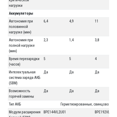
нагрузки
Аккумуляторы
Автономия при
6,4
4,9
11
половинной
нагрузке (мин)
Автономия при
2,3
1,4
3,8
полной нагрузке
(мин)
Время перезарядки
5
5
4
(часов)
Интелектуальная
Да
Да
Да
система заряда АКБ
(SBM)
Возможность
Да
Да
Да
горячей замены
Тип АКБ
Герметизированные, свинцово-кис
Модули расширения
BPE144VL2U01
BPE192VL2U0