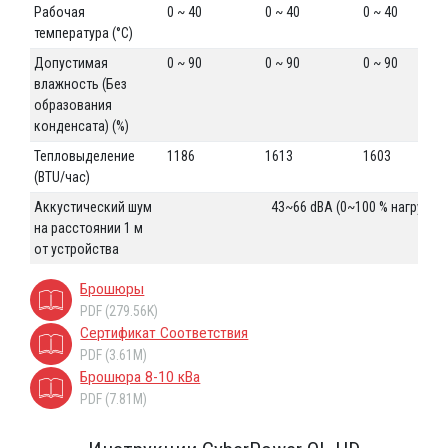
Рабочая
0 ~ 40
0 ~ 40
0 ~ 40
температура (°C)
Допустимая
0 ~ 90
0 ~ 90
0 ~ 90
влажность (Без
образования
конденсата) (%)
Тепловыделение
1186
1613
1603
(BTU/час)
Аккустический шум
43~66 dBA (0~100 % нагрузки)
на расстоянии 1 м
от устройства
Брошюры
PDF (279.56K)
Сертификат Соответствия
PDF (3.61M)
Брошюра 8-10 кВа
PDF (7.81M)