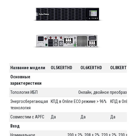
Название модели
OL5KERTHD
OL6KERTHD
OL8KERTHD
Основные
характеристики
Топология ИБП
Онлайн, двойное преобразован
Энергосберегающая
КПД в Online ECO режиме > 96%
КПД в Online 
технология
Совместим с APFC
Да
Да
Да
Вход
Номинальное
200 ± 2%, 208 ± 2%, 220 ± 2%, 230 ± 2%,