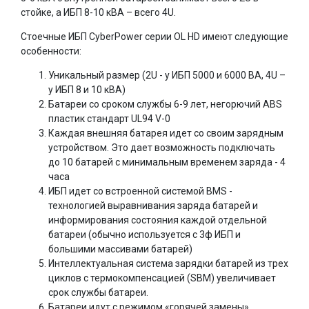
стойке, а ИБП 8-10 кВА – всего 4U.
Стоечные ИБП CyberPower серии OL HD имеют следующие
особенности:
Уникальный размер (2U - у ИБП 5000 и 6000 ВА, 4U –
у ИБП 8 и 10 кВА)
Батареи со сроком службы 6-9 лет, негорючий ABS
пластик стандарт UL94 V-0
Каждая внешняя батарея идет со своим зарядным
устройством. Это дает возможность подключать
до 10 батарей с минимальным временем заряда - 4
часа
ИБП идет со встроенной системой BMS -
технологией выравнивания заряда батарей и
информирования состояния каждой отдельной
батареи (обычно используется с 3ф ИБП и
большими массивами батарей)
Интеллектуальная система зарядки батарей из трех
циклов с термокомпенсацией (SBM) увеличивает
срок службы батареи.
Батареи идут с режимом «горячей замены»,