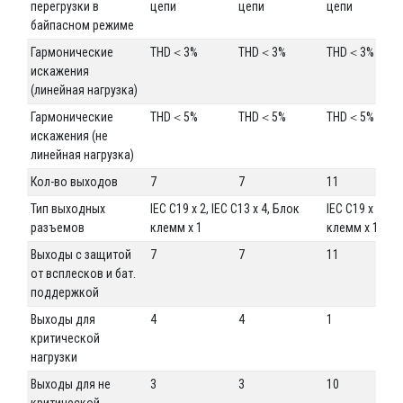
перегрузки в
цепи
цепи
цепи
байпасном режиме
Гармонические
THD＜3%
THD＜3%
THD＜3%
искажения
(линейная нагрузка)
Гармонические
THD＜5%
THD＜5%
THD＜5%
искажения (не
линейная нагрузка)
Кол-во выходов
7
7
11
Тип выходных
IEC C19 x 2, IEC C13 x 4, Блок
IEC C19 x 4, IE
разъемов
клемм x 1
клемм x 1
Выходы с защитой
7
7
11
от всплесков и бат.
поддержкой
Выходы для
4
4
1
критической
нагрузки
Выходы для не
3
3
10
критической