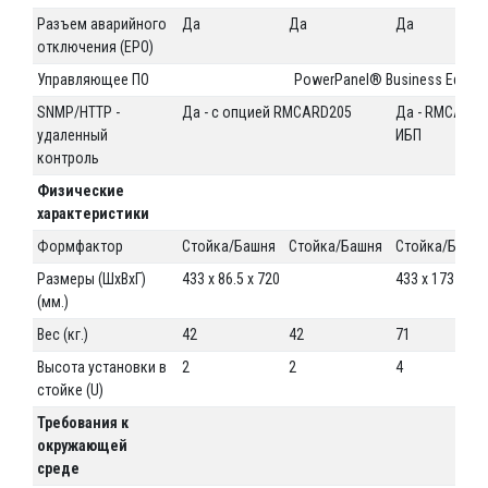
Разъем аварийного
Да
Да
Да
отключения (EPO)
Управляющее ПО
PowerPanel® Business Edition
SNMP/HTTP -
Да - с опцией RMCARD205
Да - RMCARD2
удаленный
ИБП
контроль
Физические
характеристики
Формфактор
Стойка/Башня
Стойка/Башня
Стойка/Башн
Размеры (ШхВхГ)
433 x 86.5 x 720
433 x 173 x 72
(мм.)
Вес (кг.)
42
42
71
Высота установки в
2
2
4
стойке (U)
Требования к
окружающей
среде