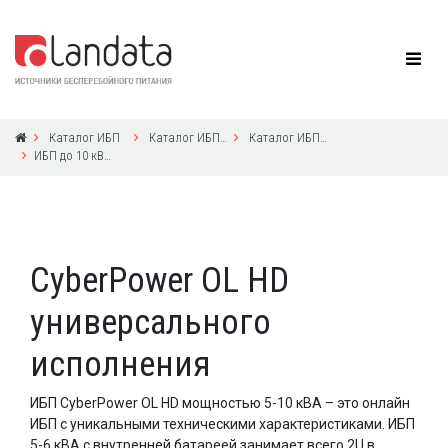
Каталог ИБП
Каталог ИБП CyberPower
Каталог ИБП CyberPower
ИБП до 10 кВА с 1ф выходом
CyberPower OL HD
универсального
исполнения
ИБП CyberPower OL HD мощностью 5-10 кВА – это онлайн
ИБП с уникальными техническими характеристиками. ИБП
5-6 кВА с внутренней батареей занимает всего 2U в