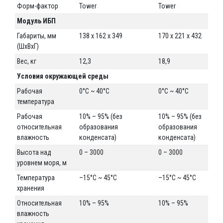
Форм-фактор
Tower
Tower
Модуль ИБП
Габариты, мм
138 x 162 x 349
170 x 221 x 432
(ШxВxГ)
Вес, кг
12,3
18,9
Условия окружающей среды
Рабочая
0°C ~ 40°C
0°C ~ 40°C
температура
Рабочая
10% – 95% (без
10% – 95% (без
относительная
образования
образования
влажность
конденсата)
конденсата)
Высота над
0 – 3000
0 – 3000
уровнем моря, м
Температура
–15°C ~ 45°C
–15°C ~ 45°C
хранения
Относительная
10% – 95%
10% – 95%
влажность