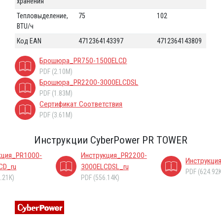
хранения
Тепловыделение,
75
102
BTU/ч
Код EAN
4712364143397
4712364143809
Брошюра_PR750-1500ELCD
PDF (2.10M)
Брошюра_PR2200-3000ELCDSL
PDF (1.83M)
Сертификат Соответствия
PDF (3.61M)
Инструкции CyberPower PR TOWER
кция_PR1000-
Инструкция_PR2200-
Инструкци
CD_ru
3000ELCDSL_ru
PDF (624.92
.21K)
PDF (556.14K)