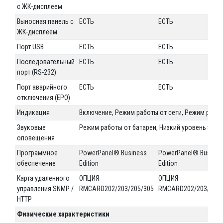
с ЖК-дисплеем
Выносная панель с
ЕСТЬ
ЕСТЬ
ЖК-дисплеем
Порт USB
ЕСТЬ
ЕСТЬ
Последовательный
ЕСТЬ
ЕСТЬ
порт (RS-232)
Порт аварийного
ЕСТЬ
ЕСТЬ
отключения (EPO)
Индикация
Включение, Режим работы от сети, Режим рабо
Звуковые
Режим работы от батареи, Низкий уровень заря
оповещения
Программное
PowerPanel® Business
PowerPanel® Busines
обеспечение
Edition
Edition
Карта удаленного
ОПЦИЯ
ОПЦИЯ
управления SNMP /
RMCARD202/203/205/305
RMCARD202/203/205/
HTTP
Физические характеристики