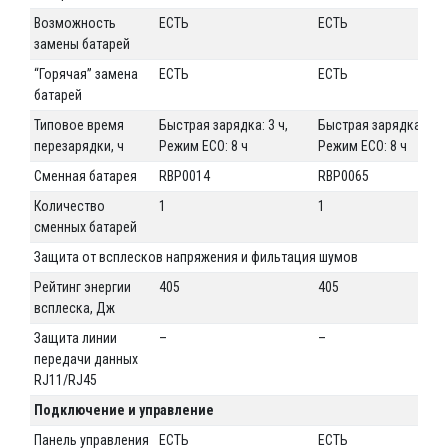
Возможность
ЕСТЬ
ЕСТЬ
замены батарей
“Горячая” замена
ЕСТЬ
ЕСТЬ
батарей
Типовое время
Быстрая зарядка: 3 ч,
Быстрая зарядка: 3 ч,
перезарядки, ч
Режим ECO: 8 ч
Режим ECO: 8 ч
Сменная батарея
RBP0014
RBP0065
Количество
1
1
сменных батарей
Защита от всплесков напряжения и фильтация шумов
Рейтинг энергии
405
405
всплеска, Дж
Защита линии
–
–
передачи данных
RJ11/RJ45
Подключение и управление
Панель управления
ЕСТЬ
ЕСТЬ