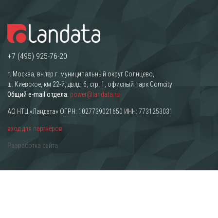
+7 (495) 925-76-20
г. Москва, вн.тер.г. муниципальный округ Солнцево,
ш. Киевское, км 22-й, двлд. 6, стр. 1, офисный парк Comcity
Общий e-mail отдела:
power@landata.ru
АО НТЦ «Ландата» ОГРН: 1027739021650 ИНН: 7731253031
вход для партнёров
Разработка сайта