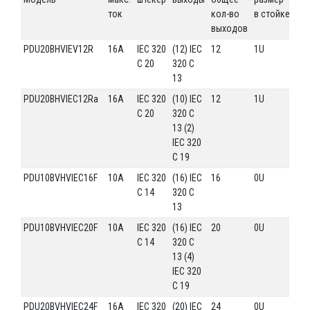
ток
кол-во
в стойке
выходов
PDU20BHVIEV12R
16A
IEC 320
(12) IEC
12
1U
C 20
320 C
13
PDU20BHVIEC12Ra
16A
IEC 320
(10) IEC
12
1U
C 20
320 C
13 (2)
IEC 320
C 19
PDU10BVHVIEC16F
10A
IEC 320
(16) IEC
16
0U
C 14
320 C
13
PDU10BVHVIEC20F
10A
IEC 320
(16) IEC
20
0U
C 14
320 C
13 (4)
IEC 320
C 19
PDU20BVHVIEC24F
16A
IEC 320
(20) IEC
24
0U