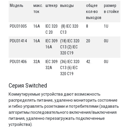
Модель
макс.
штекер
выходы
общее
размер
ток
кол-во
в стойке
выходов
PDU31005
16А
IEC 320
(8) IEC 320
8
1U
C 20
C13
PDU31414
16А
IEC 309
(18) IEC 320
20
0U
16A
C13 (2) IEC
320 C19
PDU31406
32А
IEC 309
(36) IEC 320
42
0U
32A
C13 (6) IEC
320 C19
Серия Switched
Коммутируемые устройства дают возможность
распределять питание, удаленно мониторить состояние
и гибко управлять розетками и потребителями (задавать
алгоритмы последовательного включения/выключения
питания, удаленно перезагружать подключенные
устройства).