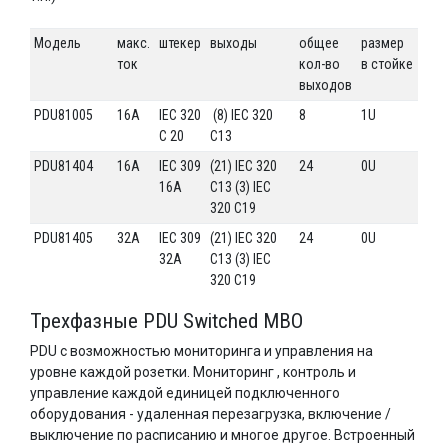
Модель
макс.
штекер
выходы
общее
размер
ток
кол-во
в стойке
выходов
PDU81005
16А
IEC 320
(8) IEC 320
8
1U
C 20
C13
PDU81404
16А
IEC 309
(21) IEC 320
24
0U
16A
C13 (3) IEC
320 C19
PDU81405
32А
IEC 309
(21) IEC 320
24
0U
32A
C13 (3) IEC
320 C19
Трехфазные PDU Switched MBO
PDU с возможностью мониторинга и управления на
уровне каждой розетки. Мониторинг , контроль и
управление каждой единицей подключенного
оборудования - удаленная перезагрузка, включение /
выключение по расписанию и многое другое. Встроенный