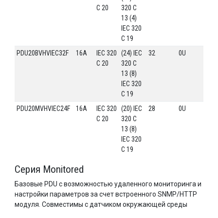
C 20
320 C
13 (4)
IEC 320
C 19
PDU20BVHVIEC32F
16A
IEC 320
(24) IEC
32
0U
C 20
320 C
13 (8)
IEC 320
C 19
PDU20MVHVIEC24F
16A
IEC 320
(20) IEC
28
0U
C 20
320 C
13 (8)
IEC 320
C 19
Серия Monitored
Базовые PDU с возможностью удаленного мониторинга и
настройки параметров за счет встроенного SNMP/HTTP
модуля. Совместимы с датчиком окружающей среды