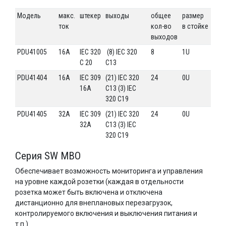
Модель
макс.
штекер
выходы
общее
размер
ток
кол-во
в стойке
выходов
PDU41005
16А
IEC 320
(8) IEC 320
8
1U
C 20
C13
PDU41404
16А
IEC 309
(21) IEC 320
24
0U
16A
C13 (3) IEC
320 C19
PDU41405
32А
IEC 309
(21) IEC 320
24
0U
32A
C13 (3) IEC
320 C19
Серия SW MBO
Обеспечивает возможность мониторинга и управления
на уровне каждой розетки (каждая в отдельности
розетка может быть включена и отключена
дистанционно для внеплановых перезагрузок,
контролируемого включения и выключения питания и
т.п.)