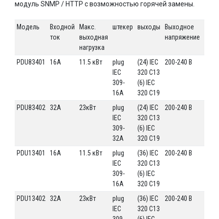
модуль SNMP / HTTP с возможностью горячей замены.
Модель
Входной
Макс.
штекер
выходы
Выходное
разм
ток
выходная
напряжение
в ст
нагрузка
PDU83401
16А
11.5 кВт
plug
(24) IEC
200-240 В
0U
IEC
320 C13
309-
(6) IEC
16A
320 C19
PDU83402
32А
23кВт
plug
(24) IEC
200-240 В
0U
IEC
320 C13
309-
(6) IEC
32A
320 C19
PDU13401
16А
11.5 кВт
plug
(36) IEC
200-240 В
0U
IEC
320 C13
309-
(6) IEC
16A
320 C19
PDU13402
32А
23кВт
plug
(36) IEC
200-240 В
0U
IEC
320 C13
309-
(6) IEC