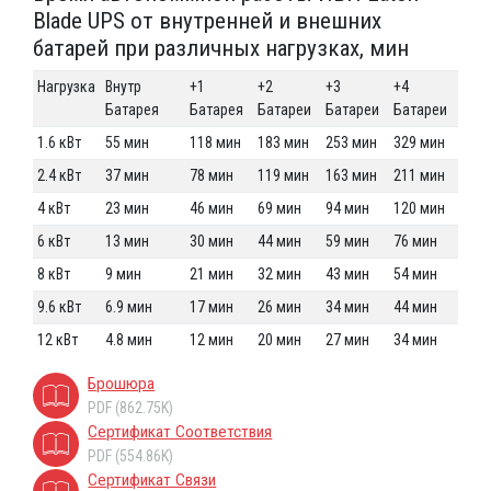
Blade UPS от внутренней и внешних
батарей при различных нагрузках, мин
Нагрузка
Внутр
+1
+2
+3
+4
Батарея
Батарея
Батареи
Батареи
Батареи
1.6 кВт
55 мин
118 мин
183 мин
253 мин
329 мин
2.4 кВт
37 мин
78 мин
119 мин
163 мин
211 мин
4 кВт
23 мин
46 мин
69 мин
94 мин
120 мин
6 кВт
13 мин
30 мин
44 мин
59 мин
76 мин
8 кВт
9 мин
21 мин
32 мин
43 мин
54 мин
9.6 кВт
6.9 мин
17 мин
26 мин
34 мин
44 мин
12 кВт
4.8 мин
12 мин
20 мин
27 мин
34 мин
Брошюра
PDF (862.75K)
Сертификат Соответствия
PDF (554.86K)
Сертификат Связи