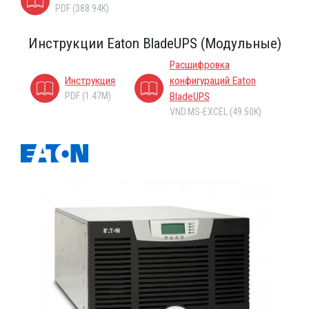
PDF (388.94K)
Инструкции Eaton BladeUPS (Модульные)
Расшифровка
Инструкция
конфигураций Eaton
PDF (1.47M)
BladeUPS
VND.MS-EXCEL (49.50K)