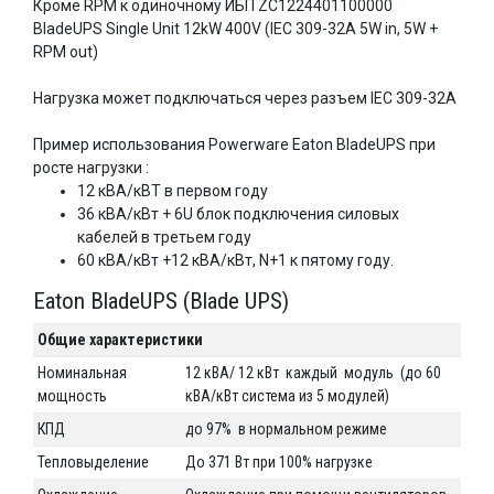
Кроме RPM к одиночному ИБП ZC1224401100000
BladeUPS Single Unit 12kW 400V (IEC 309-32A 5W in, 5W +
RPM out)
Нагрузка может подключаться через разъем IEC 309-32A
Пример использования Powerware Eaton BladeUPS при
росте нагрузки :
12 кВА/кВТ в первом году
36 кВА/кВт + 6U блок подключения силовых
кабелей в третьем году
60 кВА/кВт +12 кВА/кВт, N+1 к пятому году.
Eaton BladeUPS (Blade UPS)
Общие характеристики
Номинальная
12 кВА/ 12 кВт каждый модуль (до 60
мощность
кВА/кВт система из 5 модулей)
КПД
до 97% в нормальном режиме
Тепловыделение
До 371 Вт при 100% нагрузке