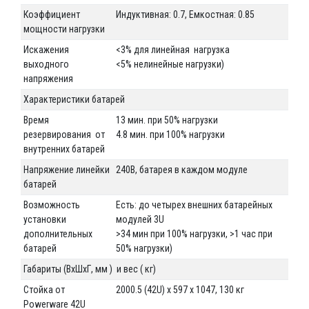
Коэффициент
Индуктивная: 0.7, Емкостная: 0.85
мощности нагрузки
Искажения
<3% для линейная нагрузка
выходного
<5% нелинейные нагрузки)
напряжения
Характеристики батарей
Время
13 мин. при 50% нагрузки
резервирования от
4.8 мин. при 100% нагрузки
внутренних батарей
Напряжение линейки
240В, батарея в каждом модуле
батарей
Возможность
Есть: до четырех внешних батарейных
установки
модулей 3U
дополнительных
>34 мин при 100% нагрузки, >1 час при
батарей
50% нагрузки)
Габариты (ВxШxГ, мм ) и вес ( кг)
Стойка от
2000.5 (42U) х 597 х 1047, 130 кг
Powerware 42U