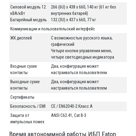
Силовой модуль 12
266 (6U) x 438 x 660, 140 кг (61 кг без
кВА/кВт
внутренних батарей)
Батарейный модуль
132 (3U) x 437 x 660, 77 кг
Коммуникации и пользовательский интерфейс
ЖК дисплей
С возможностью русского языка,
графический
Четыре кнопки управления меню,
четыре светодиодных индикатора
Входные сухие
Два, конфигурация может
контакты
настраиваться пользователем
Выходные сухие
Два, конфигурация может
контакты
настраиваться пользователем
Сертификаты
Безопасность / EMI
CE / EN62040-2 Класс A
Защита от
ANSI C62.41, Cat B-3
импульсных помех
Время автономмной работы ИБП Eaton