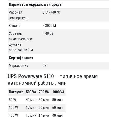
Параметры окружающей среды
Рабочая
0°C - +40 °C
температура
Высота
< 3000 M
Уровень
< 40 dB
акустического
шума на
расстоянии 1 м
Сертификация
Маркировка
CE
UPS Powerware 5110 – типичное время
автономной работы, мин
Нагрузка
500 VA
700 VA
1000 VA
50 W
40 мин
50 мин
80 мин
100 W
17 мин
20 мин
60 мин
150 W
10 мин
14 мин
40 мин