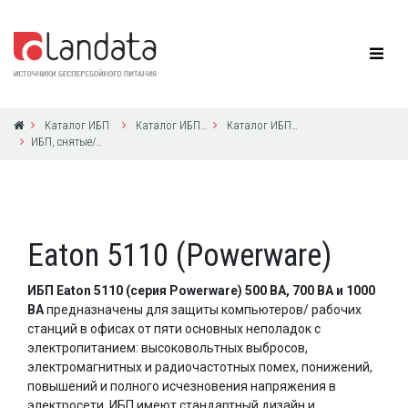
Каталог ИБП
Каталог ИБП Eaton Powerware
Каталог ИБП Eaton Powerware
ИБП, снятые/снимаемые Eaton Powerware с производства в 2004-2019 годах
Eaton 5110 (Powerware)
ИБП Eaton 5110
(серия Powerware)
500 ВА, 700 ВА и 1000
ВА
предназначены для защиты компьютеров/ рабочих
станций в офисах от пяти основных неполадок с
электропитанием: высоковольтных выбросов,
электромагнитных и радиочастотных помех, понижений,
повышений и полного исчезновения напряжения в
электросети. ИБП имеют стандартный дизайн и