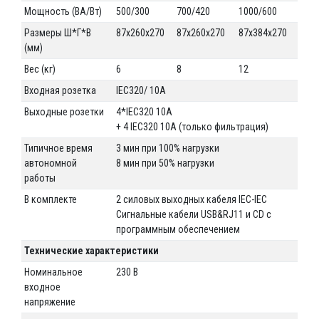
Мощность (ВА/Вт)
500/300
700/420
1000/600
Размеры Ш*Г*В
87x260x270
87x260x270
87x384x270
(мм)
Вес (кг)
6
8
12
Входная розетка
IEC320/ 10A
Выходные розетки
4*IEC320 10A
+ 4 IEC320 10A (только фильтрация)
Типичное время
3 мин при 100% нагрузки
автономной
8 мин при 50% нагрузки
работы
В комплекте
2 силовых выходных кабеля IEC-IEC
Сигнальные кабели USB&RJ11 и CD с
программным обеспечением
Технические характеристики
Номинальное
230 В
входное
напряжение