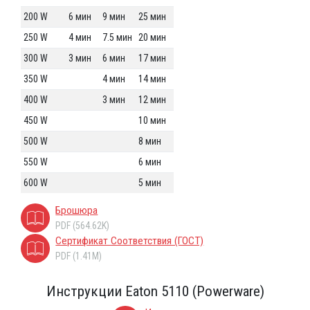
200 W
6 мин
9 мин
25 мин
250 W
4 мин
7.5 мин
20 мин
300 W
3 мин
6 мин
17 мин
350 W
4 мин
14 мин
400 W
3 мин
12 мин
450 W
10 мин
500 W
8 мин
550 W
6 мин
600 W
5 мин
Брошюра
PDF (564.62K)
Сертификат Соответствия (ГОСТ)
PDF (1.41M)
Инструкции Eaton 5110 (Powerware)