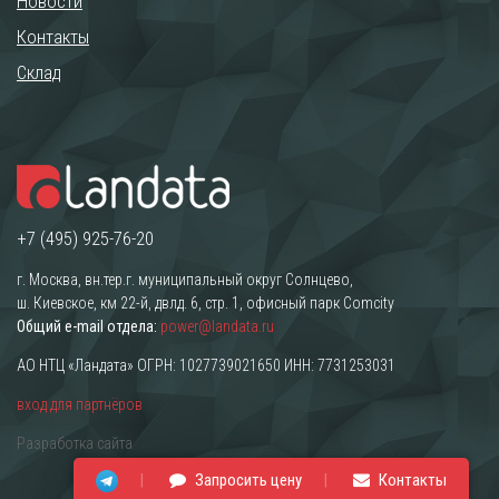
Новости
Контакты
Склад
+7 (495) 925-76-20
г. Москва, вн.тер.г. муниципальный округ Солнцево,
ш. Киевское, км 22-й, двлд. 6, стр. 1, офисный парк Comcity
Общий e-mail отдела:
power@landata.ru
АО НТЦ «Ландата» ОГРН: 1027739021650 ИНН: 7731253031
вход для партнёров
Разработка сайта
Запросить цену
Контакты