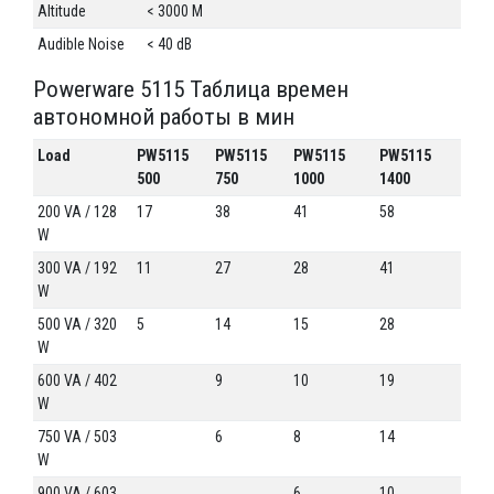
Altitude
< 3000 M
Audible Noise
< 40 dB
Powerware 5115 Таблица времен
автономной работы в мин
Load
PW5115
PW5115
PW5115
PW5115
500
750
1000
1400
200 VA / 128
17
38
41
58
W
300 VA / 192
11
27
28
41
W
500 VA / 320
5
14
15
28
W
600 VA / 402
9
10
19
W
750 VA / 503
6
8
14
W
900 VA / 603
6
10