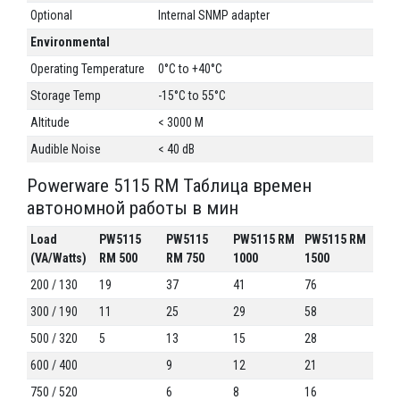
Optional
Internal SNMP adapter
Environmental
Operating Temperature
0°C to +40°C
Storage Temp
-15°C to 55°C
Altitude
< 3000 M
Audible Noise
< 40 dB
Powerware 5115 RM Таблица времен
автономной работы в мин
Load
PW5115
PW5115
PW5115 RM
PW5115 RM
(VA/Watts)
RM 500
RM 750
1000
1500
200 / 130
19
37
41
76
300 / 190
11
25
29
58
500 / 320
5
13
15
28
600 / 400
9
12
21
750 / 520
6
8
16