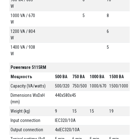
W
1000 VA / 670
5
8
W
1200 VA / 804
6
W
1400 VA / 938
5
W
Powerware 5115RM
Мощность
500 ВА
750 ВА
1000 ВА
1500 ВА
Capacity (VA/watts)
500/320
750/500
1000/670
1500/1000
Dimensions WxDxH
440x580x45
(mm)
Weight (kg)
9
15
15
19
Input connection
IEC320/10A
Output connection
4xIEC320/10A
Typical runtime (full
5 min
6 min
5 min
5 min