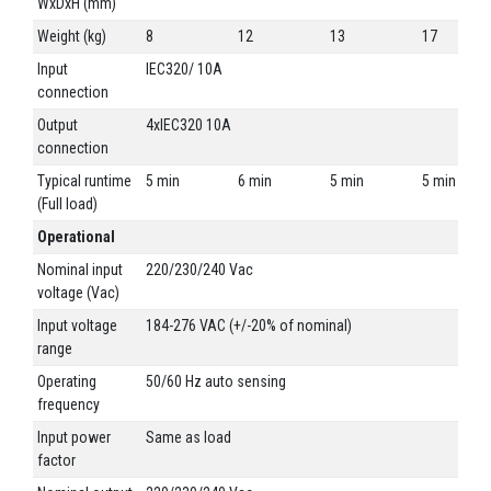
WxDxH (mm)
Weight (kg)
8
12
13
17
Input
IEC320/ 10A
connection
Output
4xIEC320 10A
connection
Typical runtime
5 min
6 min
5 min
5 min
(Full load)
Operational
Nominal input
220/230/240 Vac
voltage (Vac)
Input voltage
184-276 VAC (+/-20% of nominal)
range
Operating
50/60 Hz auto sensing
frequency
Input power
Same as load
factor