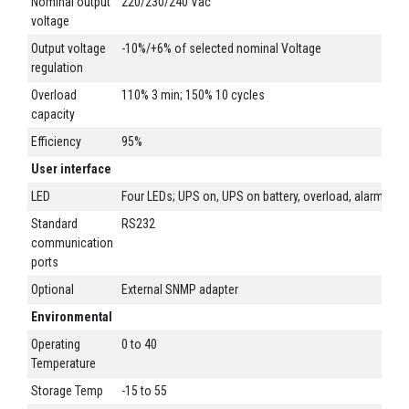
Nominal output
220/230/240 Vac
voltage
Output voltage
-10%/+6% of selected nominal Voltage
regulation
Overload
110% 3 min; 150% 10 cycles
capacity
Efficiency
95%
User interface
LED
Four LEDs; UPS on, UPS on battery, overload, alarm
Standard
RS232
communication
ports
Optional
External SNMP adapter
Environmental
Operating
0 to 40
Temperature
Storage Temp
-15 to 55