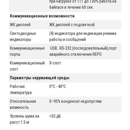
при нагрузке от 111 до 130% работа на
байпасе в течение 60 сек
Коммуникационные возможности
ЖК дисплей
ЖК дисплей с подсветкой
Светодиодные
(4) индикатора для индикации режима
индикаторы
работы и сообщений
Коммуникационные
USB, RS-232 (последовательный),порт
порты
аварийного отключения REPO
Коммуникационный
X-слот
слот
Параметры окружающей среды
Рабочая
0°C - 40°C
температура
Относительная
0–95% конденсат недопустим
влажность
Уровень шума на
<55 дБ
расст 1.5 м