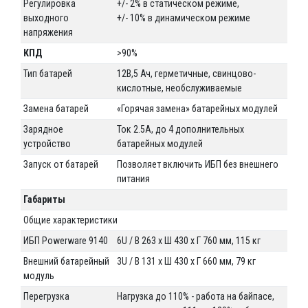
Регулировка
+/- 2% в статическом режиме,
выходного
+/- 10% в динамическом режиме
напряжения
КПД
>90%
Тип батарей
12В,5 Ач, герметичные, свинцово-
кислотные, необслуживаемые
Замена батарей
«Горячая замена» батарейных модулей
Зарядное
Ток 2.5A, до 4 дополнительных
устройство
батарейных модулей
Запуск от батарей
Позволяет включить ИБП без внешнего
питания
Габариты
Общие характеристики
ИБП Powerware 9140
6U / В 263 x Ш 430 x Г 760 мм, 115 кг
Внешний батарейный
3U / В 131 x Ш 430 x Г 660 мм, 79 кг
модуль
Перегрузка
Нагрузка до 110% - работа на байпасе,