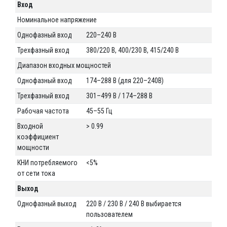
Вход
Номинальное напряжение
Однофазный вход
220–240 В
Трехфазный вход
380/220 В, 400/230 В, 415/240 В
Диапазон входных мощностей
Однофазный вход
174–288 В (для 220–240В)
Трехфазный вход
301–499 В / 174–288 В
Рабочая частота
45–55 Гц
Входной
> 0.99
коэффициент
мощности
КНИ потребляемого
<5%
от сети тока
Выход
Однофазный выход
220 В / 230 В / 240 В выбирается
пользователем