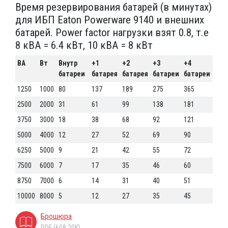
Время резервирования батарей (в минутах)
для ИБП Eaton Powerware 9140 и внешних
батарей. Power factor нагрузки взят 0.8, т.е
8 кВА = 6.4 кВт, 10 кВА = 8 кВт
ВА
Вт
Внутр
+1
+2
+3
+4
батареи
батарея
батарея
батареи
батареи
1250
1000
80
137
189
275
365
2500
2000
31
61
99
138
181
3750
3000
18
38
68
92
121
5000
4000
12
27
52
69
90
6250
5000
9
21
42
55
72
7500
6000
7
17
35
46
60
8750
7000
6
14
31
40
51
10000
8000
5
12
27
35
45
Брошюра
PDF (608.20K)