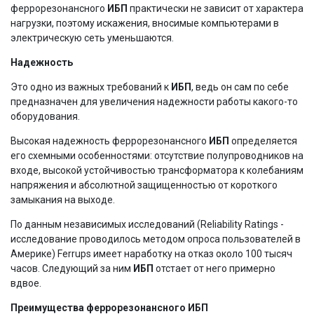
феррорезонансного
ИБП
практически не зависит от характера
нагрузки, поэтому искажения, вносимые компьютерами в
электрическую сеть уменьшаются.
Надежность
Это одно из важных требований к
ИБП
, ведь он сам по себе
предназначен для увеличения надежности работы какого-то
оборудования.
Высокая надежность феррорезонансного
ИБП
определяется
его схемными особенностями: отсутствие полупроводников на
входе, высокой устойчивостью трансформатора к колебаниям
напряжения и абсолютной защищенностью от короткого
замыкания на выходе.
По данным независимых исследований (Reliability Ratings -
исследование проводилось методом опроса пользователей в
Америке) Ferrups имеет наработку на отказ около 100 тысяч
часов. Следующий за ним
ИБП
отстает от него примерно
вдвое.
Преимущества феррорезонансного ИБП