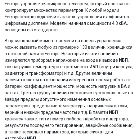
Ferrups управляется микропроцессором, который постоянно
контролирует множество параметров. К любой модели
Ferrups можно подключить панель управления с алфавитно-
цифровым дисплеем. Модели, начиная с мощности 4.3 кВА,
оснащены ею стандартно.
В произвольный момент времени на панель управления
можно вызвать любую из примерно 130 величин, хранящихся
в основной памяти Ferrups. Некоторые из этих величин
измеряются прибором: напряжение на входе и выходе
ИБП
,
ток нагрузки, температура в трех местах
ИБП
(внутри корпуса,
радиатор и трансформатор) и т.д. Другие величины
рассчитываются на основании измеренных: время работы от
батареи, коэффициент мощности, мощность нагрузки в ВА и
ваттах. Третью группу величин составляют установленные на
заводе пределы допустимого изменения основных
параметров: предельные температуры, напряжения и токи,
верний и нижний пределы частоты и т.д. В памяти
ИБП
хранятся также: тип и номер прибора, наработка инвертора,
результаты последнего тестирования, аварийные сообщения,
а также несколько параметров, которые служат для
настройки
ИБП.