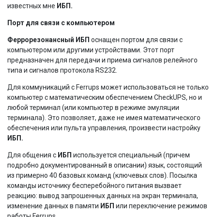
известных мне
ИБП.
Порт для связи с компьютером
Феррорезонансный ИБП
оснащен портом для связи с
компьютером или другими устройствами. Этот порт
предназначен для передачи и приема сигналов релейного
типа и сигналов протокола RS232.
Для коммуникаций с Ferrups может использоваться не только
компьютер с математическим обеспечением CheckUPS, но и
любой терминал (или компьютер в режиме эмуляции
терминала). Это позволяет, даже не имея математического
обеспечения или пульта управления, произвести настройку
ИБП.
Для общения с
ИБП
используется специальный (причем
подробно документированный в описании) язык, состоящий
из примерно 40 базовых команд (ключевых слов). Посылка
команды источнику бесперебойного питания вызвает
реакцию: вывод запрошенных данных на экран терминала,
изменение данных в памяти
ИБП
или переключение режимов
работы Ferrups.