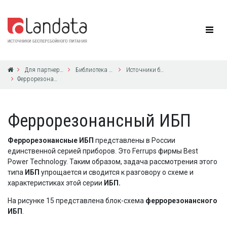
Для партнеров
Библиотека по ИБП
Источники бесперебойного питания без секретов
Феррорезонансный ИБП
Феррорезонансный ИБП
Феррорезонансные ИБП
представлены в России
единственной серией приборов. Это Ferrups фирмы Best
Power Technology. Таким образом, задача рассмотрения этого
типа
ИБП
упрощается и сводится к разговору о схеме и
характеристиках этой серии
ИБП.
На рисунке 15 представлена блок-схема
феррорезонансного
ИБП
.