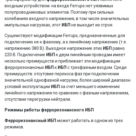
входным устройством: на входе Ferrups нет уязвимых
полупроводниковых элементов. Поэтому при сильных
колебаниях входного напряжения, в том числе значительных
импульсных нагрузках, этот
ИБП
не выходит из строя.
Сущемствуют модификации Ferrups, предназначенные для
подключению не к фазному, а к линейному напряжению (т.е.
напряжению 380 В). Выходное напряжение этих
ИБП
равно
220 В. Подключение
ИБП
к двум линейным проводам имеет
несколько преимуществ и приближает эти модификации
феррорезонансных
ИБП
к
ИБП
с трехфазным входом. Среди
преимуществ: отсутсвие перекоса фаз при подключении
значительной однофазной нагрузки, более широкий диапазон
условий эксплуатации
ИБП
за счет меньшего изменения
линейного напряжения по сравнеию с фазным напряжением,
отсутствие перегрузки нейтрали.
Режимы работы феррорезонансного ИБП
Феррорезонансный ИБП
может работать в одном из трех
режимов.