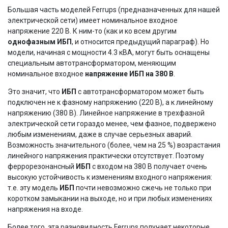
Большая часть моделей Ferrups (предназначенных для нашей
электрической сети) имеет номинальное входное
напряжение 220 В. К ним-то (как и ко всем другим
однофазным ИБП
, и относится предыдущий параграф). Но
модели, начиная с мощности 4.3 кВА, могут быть оснащены
специальным автотрансформатором, меняющим
номинальное входное
напряжение ИБП на 380 В
.
Это значит, что
ИБП
с автотрансформатором может быть
подключен не к фазному напряжению (220 В), а к линейному
напряжению (380 В). Линейное напряжение в трехфазной
электрической сети гораздо менее, чем фазное, подвержено
любым изменениям, даже в случае серьезных аварий.
Возможность значительного (более, чем на 25 %) возрастания
линейного напряжения практически отсутствует. Поэтому
феррорезонансный
ИБП
с входом на 380 В получает очень
высокую устойчивость к изменениям входного напряжения:
т.е. эту модель
ИБП
почти невозможно сжечь не только при
коротком замыкании на выходе, но и при любых изменениях
напряжения на входе.
Более того, эта разновидность Ferrups получает некоторые