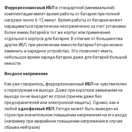
Феррорезонансный ИБП
в стандартной (минимальной)
комплектации имеет время работы от батареи при полной
нагрузке около 6-12 минут. Время работы от батареи может
наращиваться практически неограниченно за счет установки
более емких батарей в тот же корпус или применения
отдельного корпуса для батареи. В отличие от большинства
других ИБП, при увеличении емкости батареи Ferrups можно
заменить и зарядное устройство. Это позволяет иметь
небольшое время заряда батареи даже для батарей большой
емкости.
Входное напряжение
Как уже говорилось, феррорезонансный
ИБП
не чувствителен
к перегрузкам на выходе. Даже при коротком замыкании на
выходе он не выходит из строя (причем даже без
предохранителей или электронной защиты). Однако, как и
любой
однофазный ИБП
, Ferrups может быть выведен из
строя при значительном повышении напряжения на его входе
(например при аварийном повышении напряжения в случае
обрыва нейтрали).