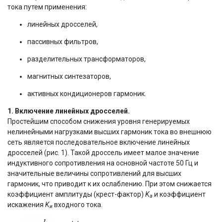
тока путем применения:
линейных дросселей,
пассивных фильтров,
разделительных трансформаторов,
магнитных синтезаторов,
активных кондиционеров гармоник.
1. Включение линейных дросселей.
Простейшим способом снижения уровня генерируемых
нелинейными нагрузками высших гармоник тока во внешнюю
сеть является последовательное включение линейных
дросселей (рис. 1). Такой дроссель имеет малое значение
индуктивного сопротивления на основной частоте 50 Гц и
значительные величины сопротивлений для высших
гармоник, что приводит к их ослаблению. При этом снижается
коэффициент амплитуды (крест-фактор)
K
и коэффициент
a
искажения
K
входного тока.
и