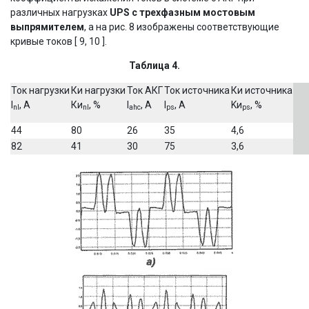
различных нагрузках
UPS с трехфазным мостовым
выпрямителем
, а на рис. 8 изображены соответствующие
кривые токов [ 9, 10 ].
Таблица 4.
Ток нагрузки
Ки нагрузки
Ток АКГ
Ток источника
Ки источника
I
, A
Ки
, %
I
, A
I
, A
Kи
, %
nl
nl
ahc
ps
ps
44
80
26
35
4,6
82
41
30
75
3,6