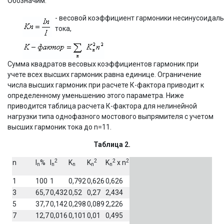
Обозначим:
- весовой коэффициент гармоники несинусоидаль
тока,
Сумма квадратов весовых коэффициентов гармоник при
учете всех высших гармоник равна единице. Ограничение
числа высших гармоник при расчете К-фактора приводит к
определенному уменьшению этого параметра. Ниже
приводится таблица расчета К-фактора для нелинейной
нагрузки типа однофазного мостового выпрямителя с учетом
высших гармоник тока до n=11.
Taблица 2.
2
2
2
2
n
I
%
I
K
K
K
x n
n
n
n
n
n
1
100
1
0,792
0,626
0,626
3
65,7
0,432
0,52
0,27
2,434
5
37,7
0,142
0,298
0,089
2,226
7
12,7
0,016
0,101
0,01
0,495