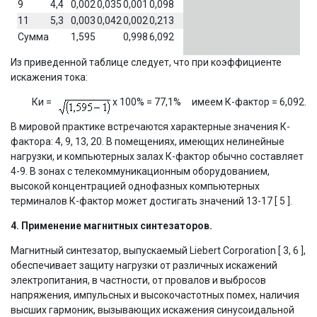
9
4,4
0,002
0,035
0,001
0,098
11
5,3
0,003
0,042
0,002
0,213
Сумма
1,595
0,998
6,092
Из приведенной таблице следует, что при коэффициенте
искажения тока:
Ки =
x 100% = 77,1% имеем К-фактор = 6,092.
В мировой практике встречаются характерные значения К-
фактора: 4, 9, 13, 20. В помещениях, имеющих нелинейные
нагрузки, и компьютерных залах К-фактор обычно составляет
4-9. В зонах с телекоммуникационным оборудованием,
высокой концентрацией однофазных компьютерных
терминалов К-фактор может достигать значений 13-17 [ 5 ].
4. Применение магнитных синтезаторов.
Магнитный синтезатор, выпускаемый Liebert Corporation [ 3, 6 ],
обеспечивает защиту нагрузки от различных искажений
электропитания, в частности, от провалов и выбросов
напряжения, импульсных и высокочастотных помех, наличия
высших гармоник, вызывающих искажения синусоидальной