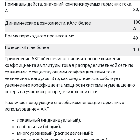
Номиналы действ. значений компенсируемых гармоник тока,
20,
A
100
Динамические возможности, кА/с, более
А
Время переходного процесса, мс
40
Потери, кВт, не более
1,0
Применение АКГ обеспечивает значительное снижение
коэффициента амплитуды тока в распределительной сети по
сравнению с существующими коэффициентами тока
нелинейных нагрузок. Это, как следствие, способствует
увеличению коэффициента мощности системы и уменьшению
потерь на участках распределительной сети.
Различают следующие способы компенсации гармоник с
использованием АКГ:
локальный (индивидуальный);
глобальный (общий);
многоуровневый (распределенный);
каскадный (последовательное включение);