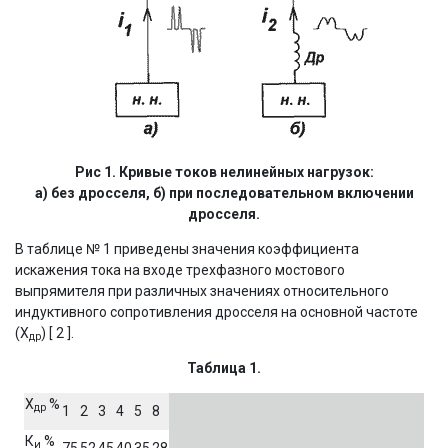
Рис 1. Кривые токов нелинейных нагрузок:
а) без дросселя, б) при последовательном включении
дросселя.
В таблице № 1 приведены значения коэффициента
искажения тока на входе трехфазного мостового
выпрямителя при различных значениях относительного
индуктивного сопротивления дросселя на основной частоте
(Х
) [ 2 ].
др
Taблица 1.
Х
%
др
1
2
3
4
5
8
К
%
и
75
52
45
40
35
28