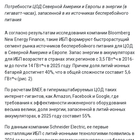
Потребности ЦОД Северной Америки и Европы в энергии (в
гигаватт-часах), запасенной в их источниках бесперебойного
питания
А согласно результатам исследования компании Bloomberg
New Energy Finance, такие ИБП формируют быстрорастущий
сегмент рынка источников бесперебойного питания для ЦОД
в Северной Америке и Европе. Запас энергии в аккумуляторах
для ИБП возрастет в странах этих регионов с 3,5 ГВт*ч в 2016-
м до почти 14 ГВт*ч в 2025 году. Причем доля литий-ионных
батарей достигнет 40%, что в общей сложности составит 5,6
ГВт*ч (рис. 2).
По расчетам BNEF, в гипермаштабируемых ЦОД таких
интернет-гигантов, как Amazon, Facebook и Google, где
требования к эффективности инженерного оборудования
весьма велики, доля энергии, запасенной в литий-ионных
аккумуляторах, в 2025 году составит 55%.
По данным компании Schneider Electric, ее первые
инсталляции ИБП с литий-ионными технологиями появились в
2016 году и к настоящему времени установлены на более чем