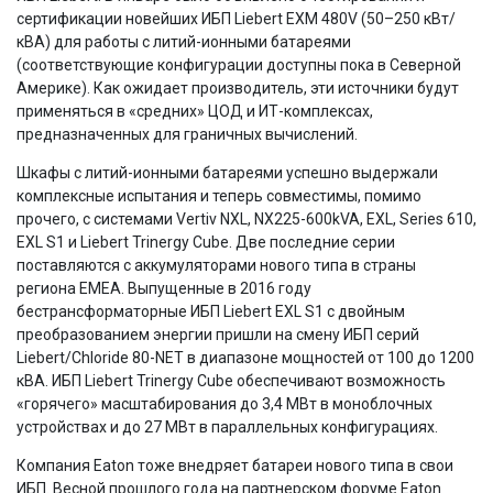
сертификации новейших ИБП Liebert EXM 480V (50–250 кВт/
кВА) для работы с литий-ионными батареями
(соответствующие конфигурации доступны пока в Северной
Америке). Как ожидает производитель, эти источники будут
применяться в «средних» ЦОД и ИТ-комплексах,
предназначенных для граничных вычислений.
Шкафы c литий-ионными батареями успешно выдержали
комплексные испытания и теперь совместимы, помимо
прочего, с системами Vertiv NXL, NX225-600kVA, EXL, Series 610,
EXL S1 и Liebert Trinergy Cube. Две последние серии
поставляются с аккумуляторами нового типа в страны
региона EMEA. Выпущенные в 2016 году
бестрансформаторные ИБП Liebert EXL S1 с двойным
преобразованием энергии пришли на смену ИБП серий
Liebert/Chloride 80-NET в диапазоне мощностей от 100 до 1200
кВА. ИБП Liebert Trinergy Cube обеспечивают возможность
«горячего» масштабирования до 3,4 МВт в моноблочных
устройствах и до 27 МВт в параллельных конфигурациях.
Компания Eaton тоже внедряет батареи нового типа в свои
ИБП. Весной прошлого года на партнерском форуме Eaton