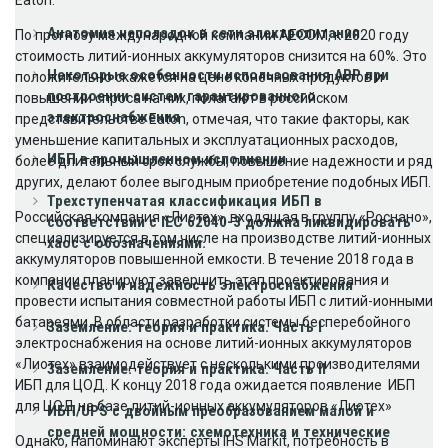
Анатомия неполадок в сети электропитания
По прогнозу международной компании AECOM, к 2020 году
стоимость литий-ионных аккумуляторов снизится на 60%. Это
Некоторые особенности использования АВР при
положительно скажется на цене конечных продуктов и
построении систем гарантированного
повышении спроса на них, полагают в российском
электроснабжения
представительстве Eaton, отмечая, что такие факторы, как
уменьшение капитальных и эксплуатационных расходов,
ИБП в промышленном исполнении
более длительный срок службы, повышение надежности и ряд
других, делают более выгодным приобретение подобных ИБП.
Трехступенчатая классификация ИБП в
Российская компания «Лиотех», входящая в группу «Роснано»,
соответствии с IEC 62040-3 должна ликвидировать
специализируется в том числе на производстве литий-ионных
хаос с обозначениями.
аккумуляторов повышенной емкости. В течение 2018 года в
компании планируют завершить этап проектирования и
Качество и надежность электроснабжения
провести испытания совместной работы ИБП с литий-ионными
батареями. В области разработки системы бесперебойного
Заземление: теория и практика. Часть I
электроснабжения на основе литий-ионных аккумуляторов
«Лиотех» взаимодействует с несколькими производителями
Заземление: теория и практика. Часть II
ИБП для ЦОД. К концу 2018 года ожидается появление ИБП
для ЦОД на базе литий-ионных аккумуляторов «Лиотех»
ИБП/UPS с двойным преобразованием малой и
средней мощности: схемотехника и технические
Однако, напоминают эксперты IHS Markit, потребность в