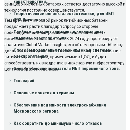
характеристики.
свинцово-кислотных батареях остается достаточно высокой и
технология постоянно совершенствуется.
Теоретические основы электротехники, для ИБП
UPS Powerware
Тем временем мировой рынок литий-ионных батарей
продолжает расти благодаря спросу со стороны
Проблемы высших гармоник в современных
производителей электромобилей и альтернативных
системах электропитания
источников электроснабжения. К 2024 году, прогнозируют
аналитики Global Market Insights, его объем превысит 60 млрд
Способы подавления гармоник тока в системах
долл., что окажет заметное влияние на совершенствование
электропитания
литий-ионных батарей, применяемых в ЦОД, и будет
способствовать их внедрению в инженерную инфраструктуру
Энергетические показатели ИБП переменного тока.
центров обработки данных.
Глоссарий
Основные понятия и термины
Обеспечение надежности электроснабжения
Московского региона
Как сократить до минимума число отказов