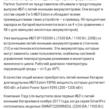
Partner Summit ее представители объявили о предстоящем
выпуске ИБП с литий-ионными аккумуляторами. Они входят в
состав серий 3 и 5 ИБП Eaton и обладают всеми
преимуществами таких устройств — к примеру, 90-процентная
зарядка их батарей выполняется всего за 4 ч (по сравнению с
48 ч для свинцово-кислотных аккумуляторов).
Уже выпущены ИБП 5P1550GR-L (1550 ВА / 1100 Вт, 230В) со
встроенными литий-ионными аккумуляторами в стоечном
(1U) и настенном исполнениях. Эти аккумуляторы, которые
могут заменять сами пользователи, снабжены системой
управления температурными режимами и мониторинга
жизненного цикла. Рабочий диапазон температуры
0
окружающей среды — от 0 до 40
C.
В качестве опций можно приобретать литий-ионные батареи
для модульных ИБП Eaton 93PM, мощность которых достигает
400 кВт, и Eaton Power Xpert 9395 (200–1200 кВт).
Компания Tripp Lite выпустила свои первые ИБП с литий-
ионными батареями в ноябре 2017 года, когда серия SmartPro
пополнилась моделью SMART2200RM2UL (2200 ВА / 1920 Вт).