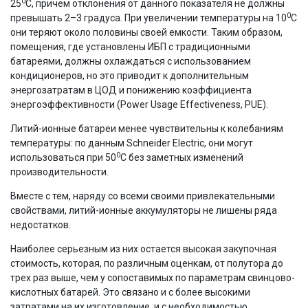
0
25
C, причем отклонения от данного показателя не должны
0
превышать 2–3 градуса. При увеличении температуры на 10
C
они теряют около половины своей емкости. Таким образом,
помещения, где установлены ИБП с традиционными
батареями, должны охлаждаться с использованием
кондиционеров, но это приводит к дополнительным
энергозатратам в ЦОД и понижению коэффициента
энергоэффективности (Power Usage Effectiveness, PUE).
Литий-ионные батареи менее чувствительны к колебаниям
температуры: по данным Schneider Electric, они могут
0
использоваться при 50
C без заметных изменений
производительности.
Вместе с тем, наряду со всеми своими привлекательными
свойствами, литий-ионные аккумуляторы не лишены ряда
недостатков.
Наиболее серьезным из них остается высокая закупочная
стоимость, которая, по различным оценкам, от полутора до
трех раз выше, чем у сопоставимых по параметрам свинцово-
кислотных батарей. Это связано и с более высокими
затратами на их изготовление, и с необходимостью