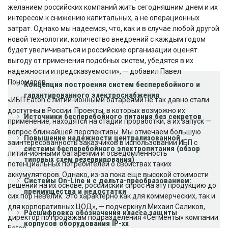
желанием российских компаний жить сегодняшним днем и их
интересом к снижению капитальных, а не операционных
затрат. Однако мы надеемся, что, как и в случае любой другой
новой технологии, количество внедрений с каждым годом
будет увеличиваться и российские организации оценят
выгоду от применения подобных систем, убедятся в их
надежности и предсказуемости», — добавил Павел
Пономарев.
Концепция построения систем бесперебойного и
гарантированного электроснабжения
«ИБП Eaton с литий-ионными батареями не так давно стали
доступны в России. Проекты, в которых возможно их
Источники бесперебойного питания без секретов
применение, находятся на стадии проработки, а их запуск —
вопрос ближайшей перспективы. Мы отмечаем большую
Повышение надежности централизованной
заинтересованность заказчиков в использовании ИБП с
системы бесперебойного электропитания (обзор
литий-ионными батареями и осведомленность
типовых схем резервирования)
потенциальных потребителей о свойствах таких
аккумуляторов. Однако, из-за пока еще высокой стоимости
Системы On-Line и с дельта-преобразованием:
решений на их основе, российский спрос на эту продукцию до
преимущества и недостатки
сих пор невелик. Это характерно как для коммерческих, так и
для корпоративных ЦОД», — подчеркнул Михаил Саликов,
Расшифровка обозначения класса защиты
директор по продажам подразделения «Сегменты» компании
корпусов оборудования IP-xx
Eaton.