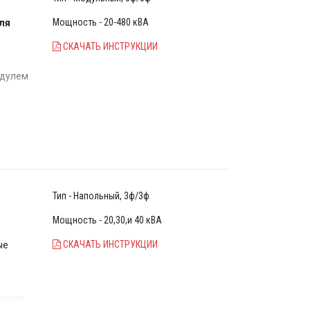
Мощность - 20-480 кВА
ля
СКАЧАТЬ ИНСТРУКЦИИ
одулем
 росте
з
истема
Тип - Напольный, 3ф/3ф
(>0,99)
Мощность - 20,30,и 40 кВА
ока (<
СКАЧАТЬ ИНСТРУКЦИИ
ые
екции
й