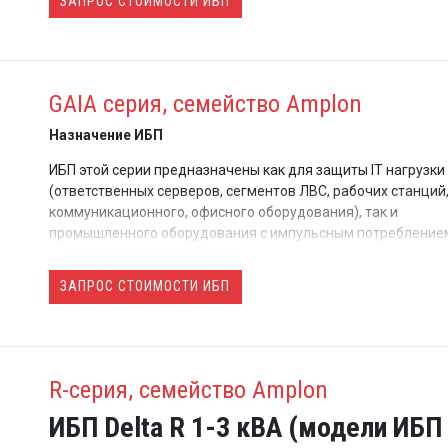
ЗАПРОС СТОИМОСТИ ИБП
GAIA серия, семейство Amplon
Назначение ИБП
ИБП этой серии предназначены как для защиты IT нагрузки
(ответственных серверов, сегментов ЛВС, рабочих станций
коммуникационного, офисного оборудования), так и
промышленного оборудования с импульсным потребление
ИБП может использоваться для защиты практически любо
ЗАПРОС СТОИМОСТИ ИБП
оборудования с повышенными требованиями к качеству
электропитания в самых сложных условиях эксплуатации
R-серия, семейство Amplon
ИБП Delta R 1-3 кВА (модели ИБП