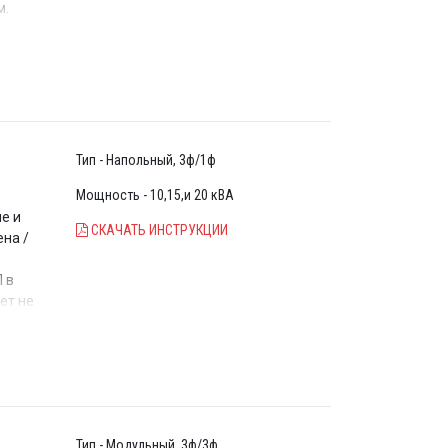
м.
го
Тип - Напольный, 3ф/1ф
Мощность - 10,15,и 20 кВА
е и
СКАЧАТЬ ИНСТРУКЦИИ
на /
 в
ет не
х
Тип - Модульный, 3ф/3ф