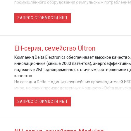
промышленного оборудования с импульсным потребление
ИБП может использоваться для защиты практически любо
ЗАПРОС СТОИМОСТИ ИБП
оборудования с повышенными требованиями к качеству
электропитания в самых сложных условиях эксплуатации.
EH-серия, семейство Ultron
Компания Delta Electronics обеспечивает высокое качество,
инновационные (свыше 2000 патентов), энергоэффективны
надежные ИБП одновременно с отличным соотношением це
качество.
На сегодня Delta – один из крупнейших производителей ИБП
мире, на своих производственных мощностях Delta выпуска
только ИБП собственной разработки, но и ИБП известнейши
мировых брендов (ОЕМ производство).
ЗАПРОС СТОИМОСТИ ИБП