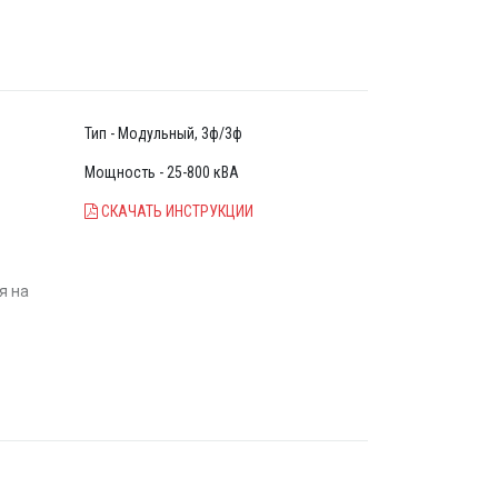
дает
ет
iTHD <
У можно
Тип - Модульный, 3ф/3ф
Мощность - 25-800 кВА
СКАЧАТЬ ИНСТРУКЦИИ
я на