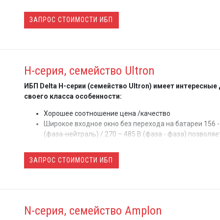
ЗАПРОС СТОИМОСТИ ИБП
H-серия, семейство Ultron
ИБП Delta H-серии (семейство Ultron) имеет интересные
своего класса особенности:
Хорошее соотношение цена /качество
Широкое входное окно без перехода на батареи 156 -
(фаза-нейтраль) / 270 – 485 В (фаза - фаза) позволяе
использовать ИБП в сложных российских условиях
пониженного / повышенного напряжения в сети
ЗАПРОС СТОИМОСТИ ИБП
Встроенный сервисный байпас - увеличивает надежн
системы и упрощает обслуживание ИБП
Русскоязычное меню с возможностью настройки
параметров ИБП
Возможность использования ЭКО режима (КПД до 9
N-серия, семейство Amplon
Возможность резервирования по схеме «hot stand by»