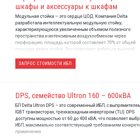
шкафы и аксессуары к шкафам
Модульная стойка — это сердце ЦОД. Компания Delta
разработала интеллектуальную модульную стойку,
характеризующуюся увеличенным объемом полезного
пространства и интенсивным воздухообменом через
перфорацию, площадь которой составляет 70% от общей
площади двери стойки. Это позволяет добиться высокой
плотности монтажа аппаратуры.
ЗАПРОС СТОИМОСТИ ИБП
DPS, семейство Ultron 160 – 600кВА
БП Delta Ultron DPS – это современный ИБП, с выпрямителе
IGBT транзисторах, трехкаскадным инвертором (TLI). DPS
доступны мощностью от 60 до 400 кВА, что позволяет выб
ИБП, максимально соответствующий требованиям конкрет
применения.