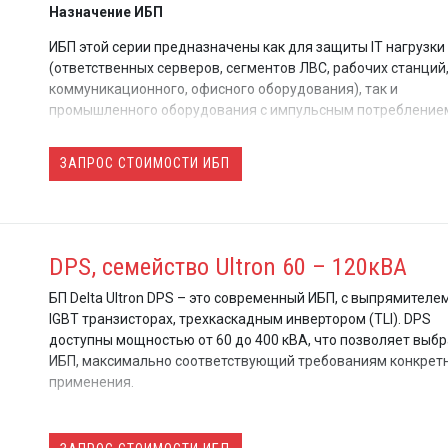
Назначение ИБП
Есть функция локального и дистанционного аварийн
выключения инвертора (EPO).
ИБП этой серии предназначены как для защиты IT нагрузки
(ответственных серверов, сегментов ЛВС, рабочих станций
коммуникационного, офисного оборудования), так и
промышленного оборудования с импульсным потребление
ИБП может использоваться для защиты практически любо
ЗАПРОС СТОИМОСТИ ИБП
оборудования с повышенными требованиями к качеству
электропитания в самых сложных условиях эксплуатации
DPS, семейство Ultron 60 – 120кВА
БП Delta Ultron DPS – это современный ИБП, с выпрямителе
IGBT транзисторах, трехкаскадным инвертором (TLI). DPS
доступны мощностью от 60 до 400 кВА, что позволяет выб
ИБП, максимально соответствующий требованиям конкрет
применения.