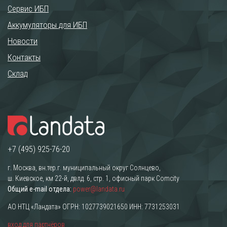
Сервис ИБП
Аккумуляторы для ИБП
Новости
Контакты
Склад
+7 (495) 925-76-20
г. Москва, вн.тер.г. муниципальный округ Солнцево,
ш. Киевское, км 22-й, двлд. 6, стр. 1, офисный парк Comcity
Общий e-mail отдела:
power@landata.ru
АО НТЦ «Ландата» ОГРН: 1027739021650 ИНН: 7731253031
вход для партнёров