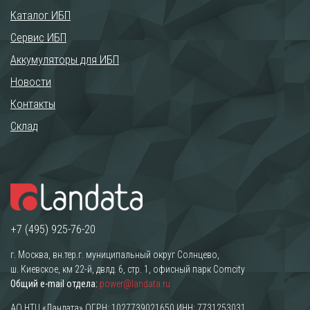
Каталог ИБП
Сервис ИБП
Аккумуляторы для ИБП
Новости
Контакты
Склад
+7 (495) 925-76-20
г. Москва, вн.тер.г. муниципальный округ Солнцево,
ш. Киевское, км 22-й, двлд. 6, стр. 1, офисный парк Comcity
Общий e-mail отдела:
power@landata.ru
АО НТЦ «Ландата» ОГРН: 1027739021650 ИНН: 7731253031