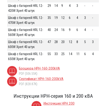
Шкаф с батареей HRL 12-
29
14
9
4
3
-
-
420W Xpert 40 штук
Шкаф с батареей HRL 12-
35
19
12
6
4
3
-
470W Xpert 40 штук
Шкаф с батареей HRL 12-
40
24
16
9
6
4
-
560W Xpert 40 штук
Шкаф с батареей HRL 12-
47
28
20
12
8
5
3
600W Xpert 40 штук
Шкаф с батареей HRL 12-
55
33
25
14
11
6
4
650W Xpert 40 штук
Брошюра HPH-160-200kVA
PDF (506.55K)
Сертификат HPH-160-200kVA
PDF (828.87K)
Инструкции HPH-серия 160 и 200 кВА
Инструкция HPH 200