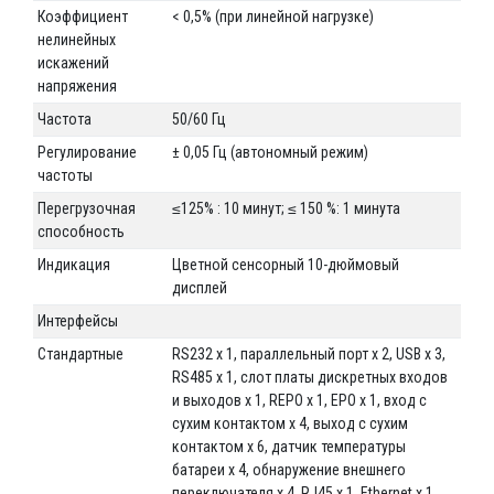
Коэффициент
< 0,5% (при линейной нагрузке)
нелинейных
искажений
напряжения
Частота
50/60 Гц
Регулирование
± 0,05 Гц (автономный режим)
частоты
Перегрузочная
≤125% : 10 минут; ≤ 150 %: 1 минута
способность
Индикация
Цветной сенсорный 10-дюймовый
дисплей
Интерфейсы
Стандартные
RS232 x 1, параллельный порт x 2, USB x 3,
RS485 x 1, слот платы дискретных входов
и выходов x 1, REPO x 1, EPO x 1, вход с
сухим контактом x 4, выход с сухим
контактом x 6, датчик температуры
батареи x 4, обнаружение внешнего
переключателя x 4, RJ45 x 1, Ethernet x 1