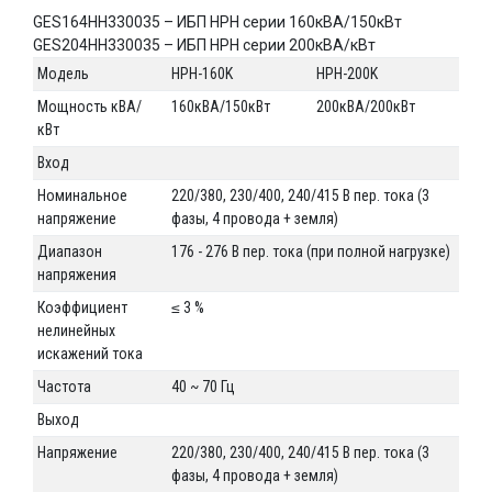
GES164HH330035 – ИБП HPH серии 160кВА/150кВт
GES204HH330035 – ИБП HPH серии 200кВА/кВт
Модель
HPH-160K
HPH-200K
Мощность кВА/
160кВА/150кВт
200кВА/200кВт
кВт
Вход
Номинальное
220/380, 230/400, 240/415 В пер. тока (3
напряжение
фазы, 4 провода + земля)
Диапазон
176 - 276 В пер. тока (при полной нагрузке)
напряжения
Коэффициент
≤ 3 %
нелинейных
искажений тока
Частота
40 ~ 70 Гц
Выход
Напряжение
220/380, 230/400, 240/415 В пер. тока (3
фазы, 4 провода + земля)