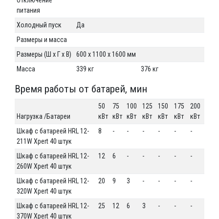
питания
Холодный пуск
Да
Размеры и масса
Размеры (Ш х Г х В)
600 х 1100 х 1600 мм
Масса
339 кг
376 кг
Время работы от батарей, мин
50
75
100
125
150
175
200
Нагрузка /Батареи
кВт
кВт
кВт
кВт
кВт
кВт
кВт
Шкаф с батареей HRL 12-
8
-
-
-
-
-
-
211W Xpert 40 штук
Шкаф с батареей HRL 12-
12
6
-
-
-
-
-
260W Xpert 40 штук
Шкаф с батареей HRL 12-
20
9
3
-
-
-
-
320W Xpert 40 штук
Шкаф с батареей HRL 12-
25
12
6
3
-
-
-
370W Xpert 40 штук